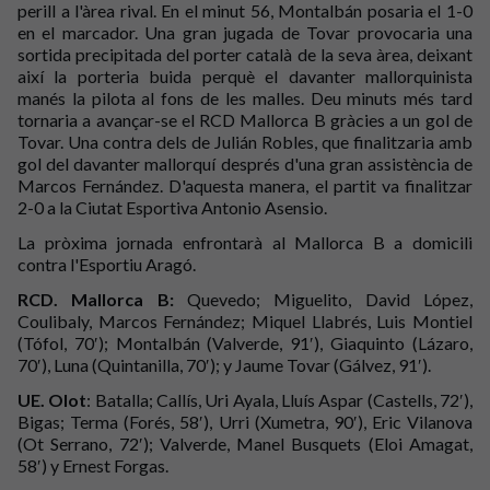
perill a l'àrea rival. En el minut 56, Montalbán posaria el 1-0
en el marcador. Una gran jugada de Tovar provocaria una
sortida precipitada del porter català de la seva àrea, deixant
així la porteria buida perquè el davanter mallorquinista
manés la pilota al fons de les malles. Deu minuts més tard
tornaria a avançar-se el RCD Mallorca B gràcies a un gol de
Tovar. Una contra dels de Julián Robles, que finalitzaria amb
gol del davanter mallorquí després d'una gran assistència de
Marcos Fernández. D'aquesta manera, el partit va finalitzar
2-0 a la Ciutat Esportiva Antonio Asensio.
La pròxima jornada enfrontarà al Mallorca B a domicili
contra l'Esportiu Aragó.
RCD. Mallorca B:
Quevedo; Miguelito, David López,
Coulibaly, Marcos Fernández; Miquel Llabrés, Luis Montiel
(Tófol, 70′); Montalbán (Valverde, 91′), Giaquinto (Lázaro,
70′), Luna (Quintanilla, 70′); y Jaume Tovar (Gálvez, 91′).
UE. Olot
: Batalla; Callís, Uri Ayala, Lluís Aspar (Castells, 72′),
Bigas; Terma (Forés, 58′), Urri (Xumetra, 90′), Eric Vilanova
(Ot Serrano, 72′); Valverde, Manel Busquets (Eloi Amagat,
58′) y Ernest Forgas.