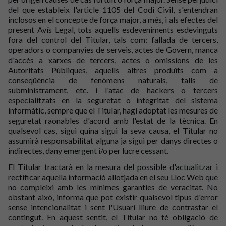
del que estableix l'article 1105 del Codi Civil, s'entendran
inclosos en el concepte de força major, a més, i als efectes del
present Avís Legal, tots aquells esdeveniments esdevinguts
fora del control del Titular, tals com: fallada de tercers,
operadors o companyies de serveis, actes de Govern, manca
d'accés a xarxes de tercers, actes o omissions de les
Autoritats Públiques, aquells altres produïts com a
conseqüència de fenòmens naturals, talls de
subministrament, etc. i l'atac de hackers o tercers
especialitzats en la seguretat o integritat del sistema
informàtic, sempre que el Titular, hagi adoptat les mesures de
seguretat raonables d'acord amb l'estat de la tècnica. En
qualsevol cas, sigui quina sigui la seva causa, el Titular no
assumirà responsabilitat alguna ja sigui per danys directes o
indirectes, dany emergent i/o per lucre cessant.
El Titular tractarà en la mesura del possible d'actualitzar i
rectificar aquella informació allotjada en el seu Lloc Web que
no compleixi amb les mínimes garanties de veracitat. No
obstant això, informa que pot existir qualsevol tipus d'error
sense intencionalitat i sent l'Usuari lliure de contrastar el
contingut. En aquest sentit, el Titular no té obligació de