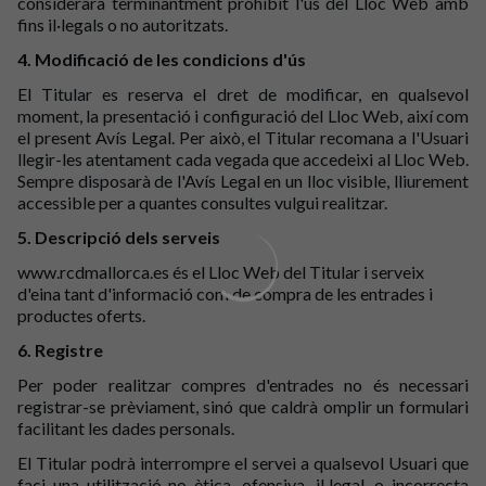
considerarà terminantment prohibit l'ús del Lloc Web amb
fins il·legals o no autoritzats.
4. Modificació de les condicions d'ús
El Titular es reserva el dret de modificar, en qualsevol
moment, la presentació i configuració del Lloc Web, així com
el present Avís Legal. Per això, el Titular recomana a l'Usuari
llegir-les atentament cada vegada que accedeixi al Lloc Web.
Sempre disposarà de l'Avís Legal en un lloc visible, lliurement
accessible per a quantes consultes vulgui realitzar.
5. Descripció dels serveis
www.rcdmallorca.es és el Lloc Web del Titular i serveix
d'eina tant d'informació com de compra de les entrades i
productes oferts.
6. Registre
Per poder realitzar compres d'entrades no és necessari
registrar-se prèviament, sinó que caldrà omplir un formulari
facilitant les dades personals.
El Titular podrà interrompre el servei a qualsevol Usuari que
faci una utilització no ètica, ofensiva, il·legal, o incorrecta