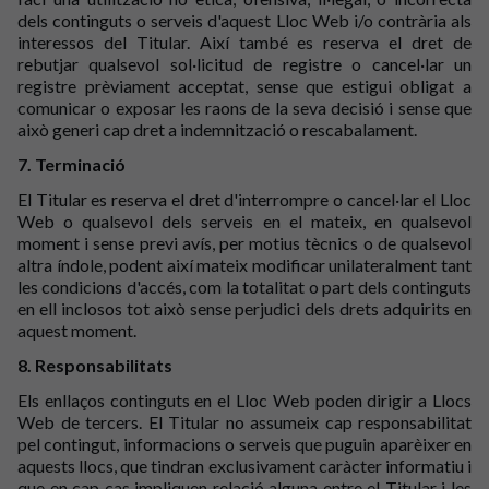
dels continguts o serveis d'aquest Lloc Web i/o contrària als
interessos del Titular. Així també es reserva el dret de
rebutjar qualsevol sol·licitud de registre o cancel·lar un
registre prèviament acceptat, sense que estigui obligat a
comunicar o exposar les raons de la seva decisió i sense que
això generi cap dret a indemnització o rescabalament.
7. Terminació
El Titular es reserva el dret d'interrompre o cancel·lar el Lloc
Web o qualsevol dels serveis en el mateix, en qualsevol
moment i sense previ avís, per motius tècnics o de qualsevol
altra índole, podent així mateix modificar unilateralment tant
les condicions d'accés, com la totalitat o part dels continguts
en ell inclosos tot això sense perjudici dels drets adquirits en
aquest moment.
8. Responsabilitats
Els enllaços continguts en el Lloc Web poden dirigir a Llocs
Web de tercers. El Titular no assumeix cap responsabilitat
pel contingut, informacions o serveis que puguin aparèixer en
aquests llocs, que tindran exclusivament caràcter informatiu i
que en cap cas impliquen relació alguna entre el Titular i les