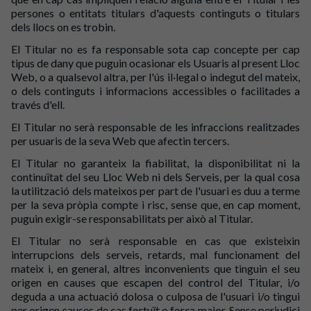
persones o entitats titulars d'aquests continguts o titulars
dels llocs on es trobin.
El Titular no es fa responsable sota cap concepte per cap
tipus de dany que puguin ocasionar els Usuaris al present Lloc
Web, o a qualsevol altra, per l'ús il·legal o indegut del mateix,
o dels continguts i informacions accessibles o facilitades a
través d'ell.
El Titular no serà responsable de les infraccions realitzades
per usuaris de la seva Web que afectin tercers.
El Titular no garanteix la fiabilitat, la disponibilitat ni la
continuïtat del seu Lloc Web ni dels Serveis, per la qual cosa
la utilització dels mateixos per part de l'usuari es duu a terme
per la seva pròpia compte i risc, sense que, en cap moment,
puguin exigir-se responsabilitats per això al Titular.
El Titular no serà responsable en cas que existeixin
interrupcions dels serveis, retards, mal funcionament del
mateix i, en general, altres inconvenients que tinguin el seu
origen en causes que escapen del control del Titular, i/o
deguda a una actuació dolosa o culposa de l'usuari i/o tingui
per origen causes de cas fortuït o força major. Sense perjudici