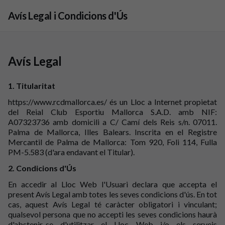
Skip to main content
Avís Legal i Condicions d'Ús
Avís Legal
1. Titularitat
https://www.rcdmallorca.es/ és un Lloc a Internet propietat
del Reial Club Esportiu Mallorca S.A.D. amb NIF:
A07323736 amb domicili a C/ Camí dels Reis s/n. 07011.
Palma de Mallorca, Illes Balears. Inscrita en el Registre
Mercantil de Palma de Mallorca: Tom 920, Foli 114, Fulla
PM-5.583 (d'ara endavant el Titular).
2. Condicions d'Ús
En accedir al Lloc Web l'Usuari declara que accepta el
present Avís Legal amb totes les seves condicions d'ús. En tot
cas, aquest Avís Legal té caràcter obligatori i vinculant;
qualsevol persona que no accepti les seves condicions haurà
d'abstenir-se d'utilitzar el Lloc Web i/o els serveis