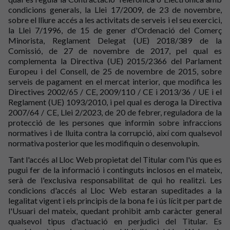
condicions generals, la Llei 17/2009, de 23 de novembre,
sobre el lliure accés a les activitats de serveis i el seu exercici,
la Llei 7/1996, de 15 de gener d'Ordenació del Comerç
Minorista, Reglament Delegat (UE) 2018/389 de la
Comissió, de 27 de novembre de 2017, pel qual es
complementa la Directiva (UE) 2015/2366 del Parlament
Europeu i del Consell, de 25 de novembre de 2015, sobre
serveis de pagament en el mercat interior, que modifica les
Directives 2002/65 / CE, 2009/110 / CE i 2013/36 / UE i el
Reglament (UE) 1093/2010, i pel qual es deroga la Directiva
2007/64 / CE, Llei 2/2023, de 20 de febrer, reguladora de la
protecció de les persones que informin sobre infraccions
normatives i de lluita contra la corrupció, així com qualsevol
normativa posterior que les modifiquin o desenvolupin.
Tant l'accés al Lloc Web propietat del Titular com l'ús que es
pugui fer de la informació i continguts inclosos en el mateix,
serà de l'exclusiva responsabilitat de qui ho realitzi. Les
condicions d'accés al Lloc Web estaran supeditades a la
legalitat vigent i els principis de la bona fe i ús lícit per part de
l'Usuari del mateix, quedant prohibit amb caràcter general
qualsevol tipus d'actuació en perjudici del Titular. Es