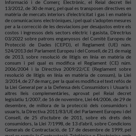
Informació i de Comerç Electrònic, el Reial decret llei
13/2012, de 30 de març, pel qual es transposen directives en
matèria de mercats interiors d'electricitat i gas i en matèria
de comunicacions electròniques, i pel qual s'adopten mesures
per a la correcció de les desviacions per desajustos entre els
costos i ingressos dels sectors elèctric i gasista, Directrius
03/2022 sobre patrons enganyosos del Comitè Europeu de
Protecció de Dades (CEPD), el Reglament (UE) núm.
524/2013 del Parlament Europeu i del Consell, de 21 de maig
de 2013, sobre resolució de litigis en línia en matèria de
consum i pel qual es modifica el Reglament (CE) núm.
2006/2004 i la Directiva 2009/22/CE (Reglament sobre
resolució de litigis en línia en matèria de consum), la Llei
3/2014, de 27 de març, per la qual es modifica el text refós de
la Llei General per a la Defensa dels Consumidors i Usuaris i
altres lleis complementàries, aprovat pel Reial decret
legislatiu 1/2007, de 16 de novembre, Llei 44/2006, de 29 de
desembre, de millora de la protecció dels consumidors i
usuaris, la Directiva 2011/83/UE del Parlament Europeu i del
Consell, de 25 d'octubre de 2011, sobre els drets dels
consumidors, la Llei 7/1998, de 13 d'abril, sobre Condicions
Generals de Contractació, de 17 de desembre de 1999, pel
qual es regula la Contractació Telefònica o Electrònica amb