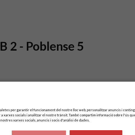
 2 - Poblense 5
aletes per garantir el funcionament del nostre lloc web, personalitzar anuncis i contingu
 a xarxes socials i analitzar el nostre trànsit. També compartim informació sobre l'ús que
nostres xarxes socials, anuncis i socis d'anàlisi de dades.