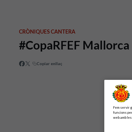
CRÒNIQUES CANTERA
#CopaRFEF Mallorca B
Copiar enllaç
Fem servir g
funcions per
web amb les 