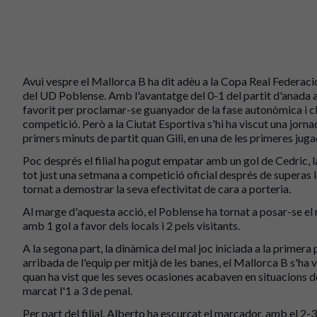
Avui vespre el Mallorca B ha dit adèu a la Copa Real Federac
del UD Poblense. Amb l'avantatge del 0-1 del partit d'anada a 
favorit per proclamar-se guanyador de la fase autonòmica i cla
competició. Però a la Ciutat Esportiva s'hi ha viscut una jorn
primers minuts de partit quan Gili, en una de les primeres juga
Poc després el filial ha pogut empatar amb un gol de Cedric, la
tot just una setmana a competició oficial després de superas les
tornat a demostrar la seva efectivitat de cara a porteria.
Al marge d'aquesta acció, el Poblense ha tornat a posar-se el re
amb 1 gol a favor dels locals i 2 pels visitants.
A la segona part, la dinàmica del mal joc iniciada a la primera
arribada de l'equip per mitjà de les banes, el Mallorca B s'ha 
quan ha vist que les seves ocasiones acabaven en situacions de
marcat l'1 a 3 de penal.
Per part del filial, Alberto ha escurçat el marcador, amb el 2