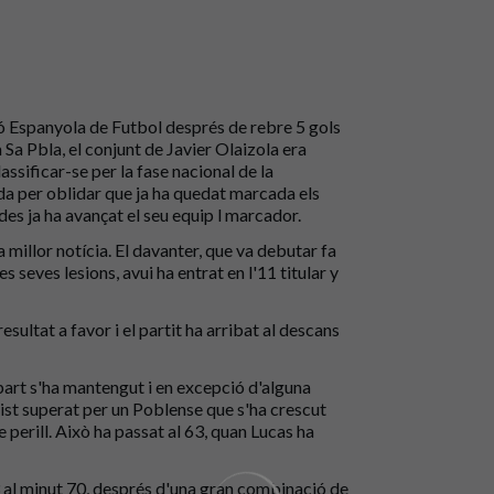
ió Espanyola de Futbol després de rebre 5 gols
Sa Pbla, el conjunt de Javier Olaizola era
ssificar-se per la fase nacional de la
ada per oblidar que ja ha quedat marcada els
des ja ha avançat el seu equip l marcador.
 millor notícia. El davanter, que va debutar fa
 seves lesions, avui ha entrat en l'11 titular y
sultat a favor i el partit ha arribat al descans
 part s'ha mantengut i en excepció d'alguna
vist superat per un Poblense que s'ha crescut
 perill. Això ha passat al 63, quan Lucas ha
-3 al minut 70, després d'una gran combinació de