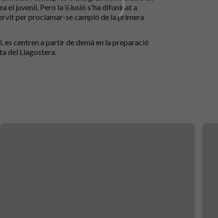
el juvenil. Pero la il·lusió s'ha difuninat a
 servit per proclamar-se campió de la primera
al, es centren a partir de demà en la preparació
ta del Llagostera.