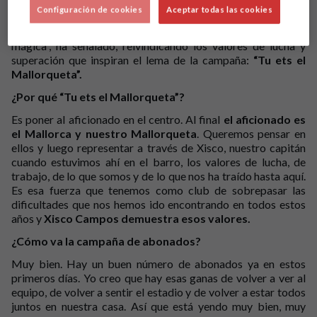
punto de encuentro para familias y amigos. “Estamos
Configuración de cookies
Aceptar todas las cookies
trabajando para que el mallorquinista tenga todas las
facilidades para abonarse y vivir juntos otra temporada
mágica”, ha señalado, reivindicando los valores de lucha y
superación que inspiran el lema de la campaña:
“Tu ets el
Mallorqueta”.
¿Por qué “Tu ets el Mallorqueta”?
Es poner al aficionado en el centro. Al final
el aficionado es
el Mallorca y nuestro Mallorqueta
. Queremos pensar en
ellos y luego representar a través de Xisco, nuestro capitán
cuando estuvimos ahí en el barro, los valores de lucha, de
trabajo, de lo que somos y de lo que nos ha traído hasta aquí.
Es esa fuerza que tenemos como club de sobrepasar las
dificultades que nos hemos ido encontrando en todos estos
años y
Xisco Campos demuestra esos valores.
¿Cómo va la campaña de abonados?
Muy bien. Hay un buen número de abonados ya en estos
primeros días. Yo creo que hay esas ganas de volver a ver al
equipo, de volver a sentir el estadio y de volver a estar todos
juntos en nuestra casa. Así que está yendo muy bien, muy