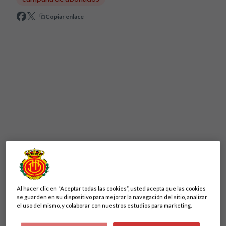
Copiar enlace
El
inicio de la campaña de abonados 2025/26
del RCD
Mallorca ha tenido una respuesta muy positiva en sus
primeros días, según ha valorado Alfonso Díaz, CEO de
Al hacer clic en “Aceptar todas las cookies”, usted acepta que las cookies
Negocio del club. Díaz destaca las ganas de la afición por
se guarden en su dispositivo para mejorar la navegación del sitio, analizar
el uso del mismo, y colaborar con nuestros estudios para marketing.
volver a sentir la emoción del Estadio Mallorca Son Moix,
con el deseo de que cada partido sea “una olla a presión” y un