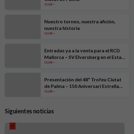
CLUB
Nuestro torneo, nuestra afición,
nuestra historia
CLUB
Entradas ya a la venta para el RCD
Mallorca – SV Elversberg en el Estadi
CLUB
Mallorca Son Moix
Presentación del 48º Trofeu Ciutat
de Palma – 150 Aniversari Estrella
CLUB
Damm
Siguientes noticias