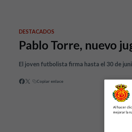
DESTACADOS
Pablo Torre, nuevo j
El joven futbolista firma hasta el 30 de ju
Copiar enlace
Al hacer cli
mejorar la n