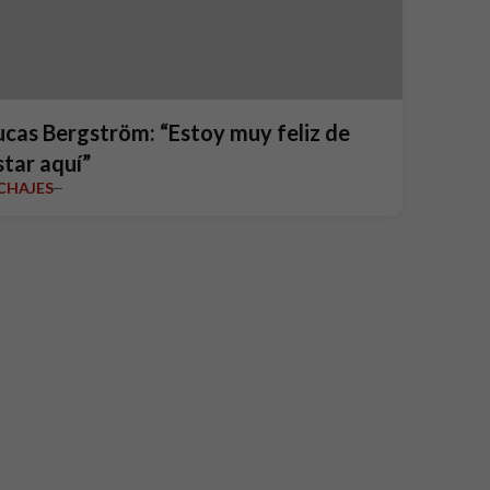
ucas Bergström: “Estoy muy feliz de
star aquí”
ICHAJES