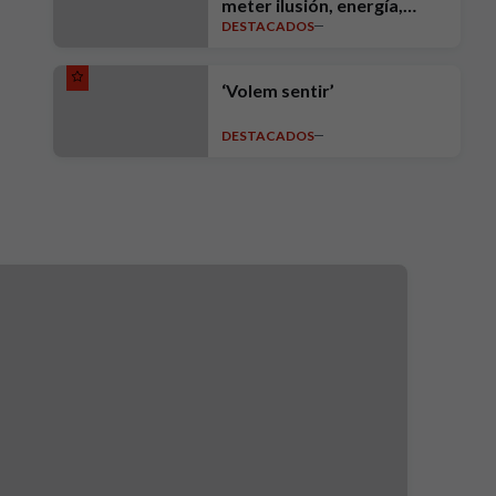
meter ilusión, energía,
DESTACADOS
intensidad, ambición y
exigencia"
‘Volem sentir’
DESTACADOS