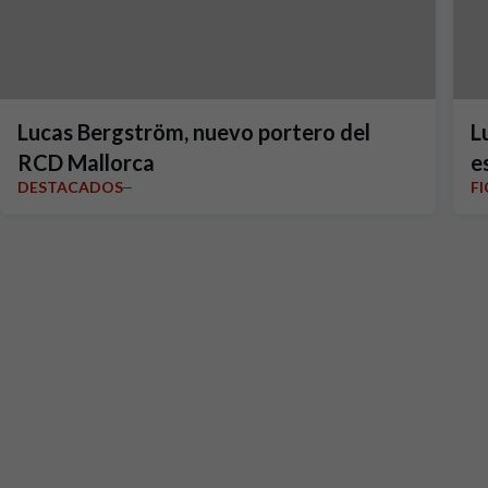
Lucas Bergström, nuevo portero del
L
RCD Mallorca
e
DESTACADOS
F