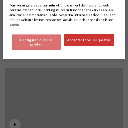
Fem servir galetes per garantir el funcionament del nostre lloc web,
personalitzar anuncis i continguts, oferir funcions per a xarxes socials i
analitzar el nostre trànsit. També compartim informació sobre l'ús que feu
del lloc web amb les nostres xarxes socials, anuncis i socis d'anàlisi de
dades.
Configuració de les
Acceptar totes les galetes
galetes