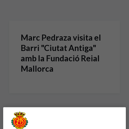
Skip to main content
Marc Pedraza visita el
Barri "Ciutat Antiga"
amb la Fundació Reial
Mallorca