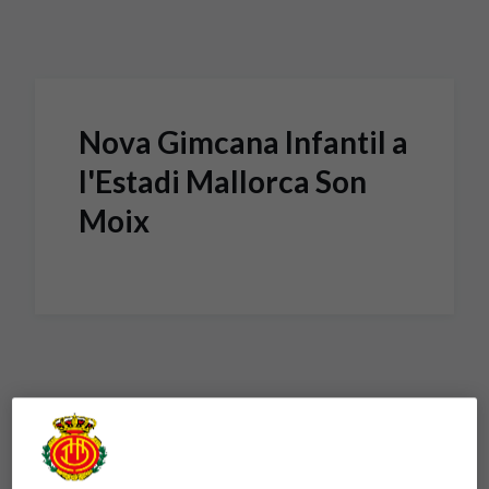
Skip to main content
Nova Gimcana Infantil a
l'Estadi Mallorca Son
Moix