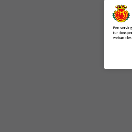
Fem servir g
funcions per
web amb les 