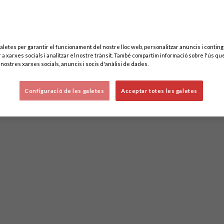
aletes per garantir el funcionament del nostre lloc web, personalitzar anuncis i contingu
 a xarxes socials i analitzar el nostre trànsit. També compartim informació sobre l'ús que
nostres xarxes socials, anuncis i socis d'anàlisi de dades.
Configuració de les galetes
Acceptar totes les galetes