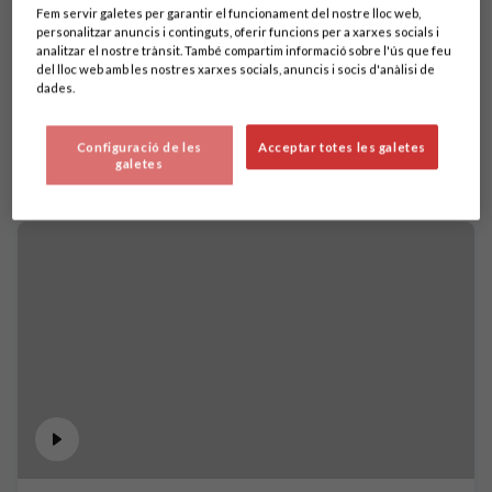
Fem servir galetes per garantir el funcionament del nostre lloc web,
personalitzar anuncis i continguts, oferir funcions per a xarxes socials i
analitzar el nostre trànsit. També compartim informació sobre l'ús que feu
del lloc web amb les nostres xarxes socials, anuncis i socis d'anàlisi de
dades.
Configuració de les
Acceptar totes les galetes
galetes