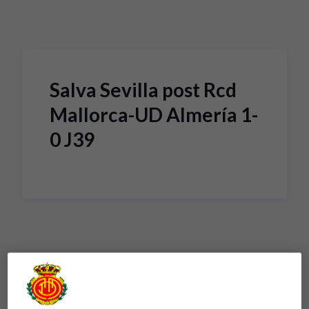
Skip to main content
Salva Sevilla post Rcd
Mallorca-UD Almería 1-
0 J39