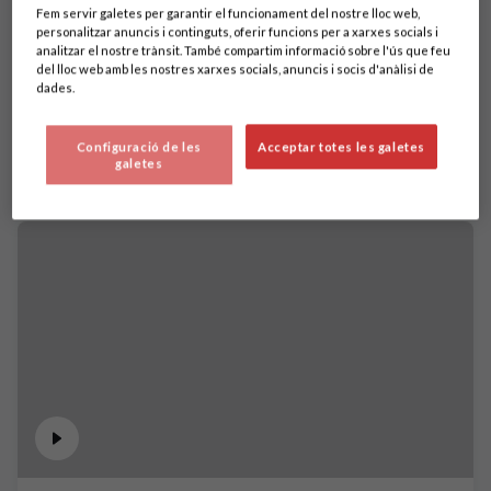
Fem servir galetes per garantir el funcionament del nostre lloc web,
personalitzar anuncis i continguts, oferir funcions per a xarxes socials i
analitzar el nostre trànsit. També compartim informació sobre l'ús que feu
del lloc web amb les nostres xarxes socials, anuncis i socis d'anàlisi de
dades.
Configuració de les
Acceptar totes les galetes
galetes