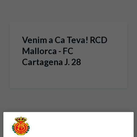
Skip to main content
Venim a Ca Teva! RCD
Mallorca - FC
Cartagena J. 28