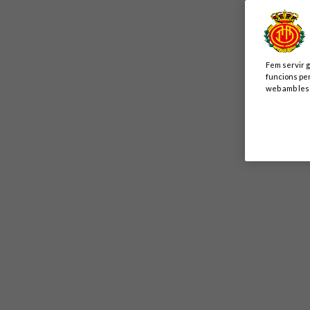
Fem servir g
funcions per
web amb les 