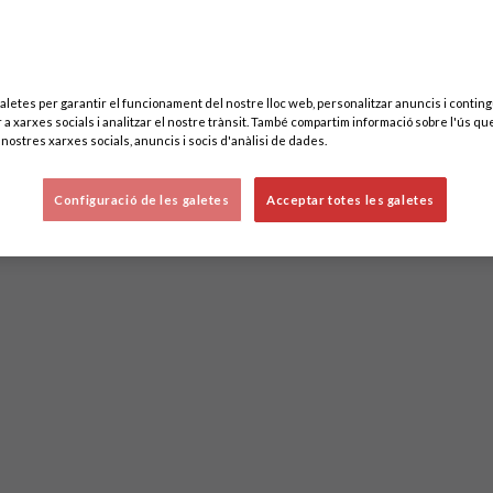
aletes per garantir el funcionament del nostre lloc web, personalitzar anuncis i contingu
 a xarxes socials i analitzar el nostre trànsit. També compartim informació sobre l'ús que
nostres xarxes socials, anuncis i socis d'anàlisi de dades.
Configuració de les galetes
Acceptar totes les galetes