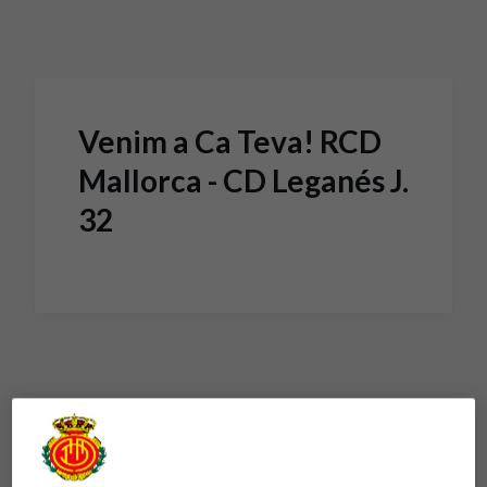
Skip to main content
Venim a Ca Teva! RCD
Mallorca - CD Leganés J.
32