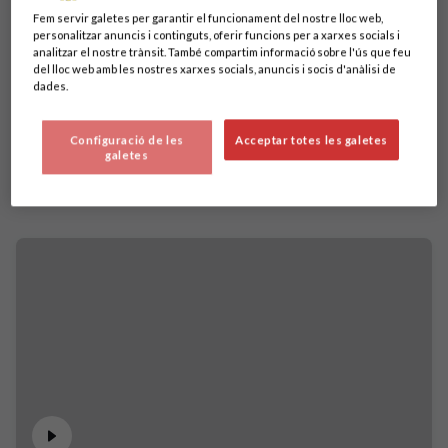
Fem servir galetes per garantir el funcionament del nostre lloc web,
personalitzar anuncis i continguts, oferir funcions per a xarxes socials i
analitzar el nostre trànsit. També compartim informació sobre l'ús que feu
del lloc web amb les nostres xarxes socials, anuncis i socis d'anàlisi de
dades.
Configuració de les
Acceptar totes les galetes
galetes