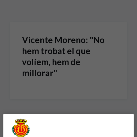
Skip to main content
Vicente Moreno: "No
hem trobat el que
volíem, hem de
millorar"