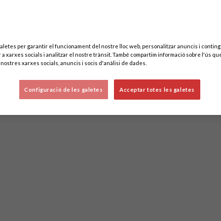
aletes per garantir el funcionament del nostre lloc web, personalitzar anuncis i contingu
 a xarxes socials i analitzar el nostre trànsit. També compartim informació sobre l'ús que
nostres xarxes socials, anuncis i socis d'anàlisi de dades.
Configuració de les galetes
Acceptar totes les galetes