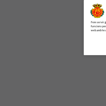
Fem servir g
funcions per
web amb les 