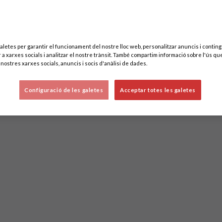
aletes per garantir el funcionament del nostre lloc web, personalitzar anuncis i contingu
 a xarxes socials i analitzar el nostre trànsit. També compartim informació sobre l'ús que
nostres xarxes socials, anuncis i socis d'anàlisi de dades.
Configuració de les galetes
Acceptar totes les galetes