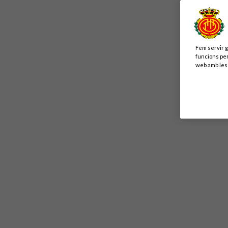
Fem servir g
funcions per
web amb les 