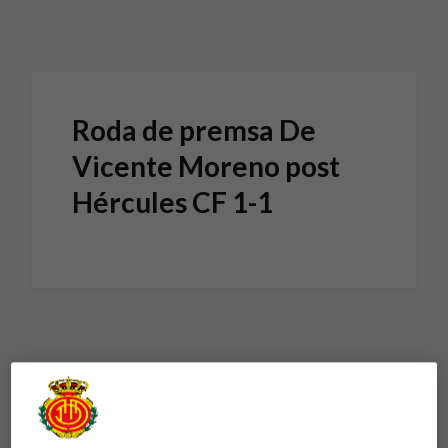
Skip to main content
Roda de premsa De
Vicente Moreno post
Hércules CF 1-1