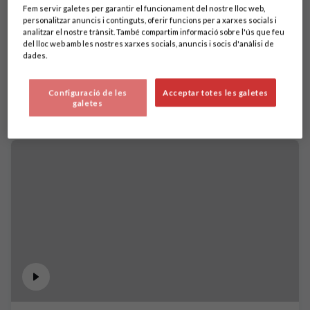
Fem servir galetes per garantir el funcionament del nostre lloc web,
personalitzar anuncis i continguts, oferir funcions per a xarxes socials i
analitzar el nostre trànsit. També compartim informació sobre l'ús que feu
del lloc web amb les nostres xarxes socials, anuncis i socis d'anàlisi de
dades.
Configuració de les
Acceptar totes les galetes
galetes