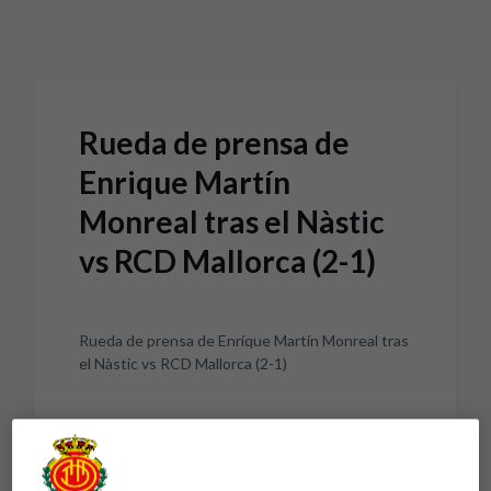
Skip to main content
Rueda de prensa de
Enrique Martín
Monreal tras el Nàstic
vs RCD Mallorca (2-1)
Rueda de prensa de Enrique Martín Monreal tras
el Nàstic vs RCD Mallorca (2-1)