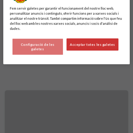
Fem servir galetes per garantir el funcionament del nostre lloc web,
personalitzar anuncis i continguts, oferir funcions per a xarxes socials i
analitzar el nostre trànsit. També compartim informació sobre l'ús que feu
del lloc web amb les nostres xarxes socials, anuncis i socis d'anàlisi de
dades.
Configuració de les
Acceptar totes les galetes
galetes