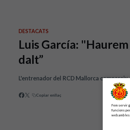
DESTACATS
Luis García: "Haurem d
dalt”
L'entrenador del RCD Mallorca compareix e
Copiar enllaç
Fem servir g
funcions per
web amb les 