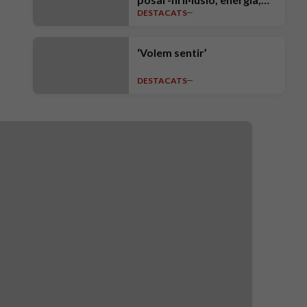
DESTACATS
intensitat, ambició i
exigència"
‘Volem sentir’
DESTACATS