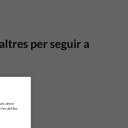
altres per seguir a
ts, oferir
 feu del lloc