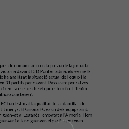
ans de comunicació en la prèvia de la jornada
 victòria davant l'SD Ponferradina, els vermells
ha analitzat la situació actual de l'equip i la
en 31 partits per davant. Passarem per ratxes
creixent sense perdre el que estem fent. Tenim
mbició que tenen”.
FC ha destacat la qualitat de la plantilla i de
artit menys. El Girona FC és un dels equips amb
n guanyat al Leganés i empatat a l'Almeria. Hem
guanyar i ells no guanyen el partit que tenen
.