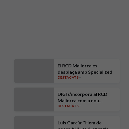
El RCD Mallorca es
desplaça amb Specialized
DESTACATS
DIGI s’incorpora al RCD
Mallorca com a nou
DESTACATS
Patrocinador Oficial
Luis García: "Hem de
posar-hi il·lusió, energia,