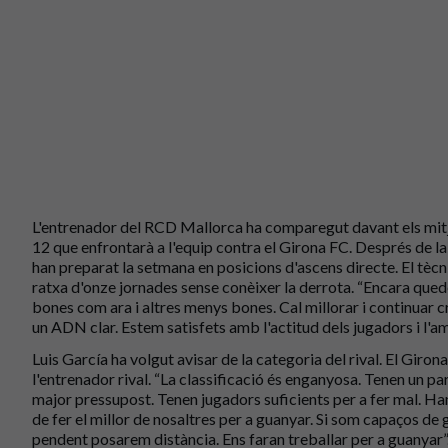
L'entrenador del RCD Mallorca ha comparegut davant els mitj
12 que enfrontarà a l'equip contra el Girona FC. Després de la
han preparat la setmana en posicions d'ascens directe. El tècnic 
ratxa d'onze jornades sense conèixer la derrota. “Encara qued
bones com ara i altres menys bones. Cal millorar i continuar 
un ADN clar. Estem satisfets amb l'actitud dels jugadors i l'a
Luis García ha volgut avisar de la categoria del rival. El Girona 
l'entrenador rival. “La classificació és enganyosa. Tenen un p
major pressupost. Tenen jugadors suficients per a fer mal. Ha
de fer el millor de nosaltres per a guanyar. Si som capaços de 
pendent posarem distància. Ens faran treballar per a guanyar”