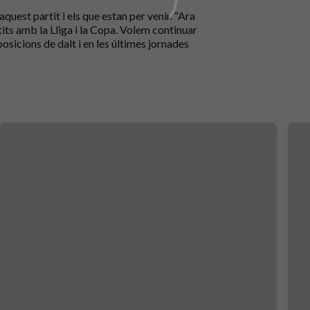
uest partit i els que estan per venir. “Ara
ts amb la Lliga i la Copa. Volem continuar
osicions de dalt i en les últimes jornades