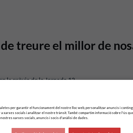
e treure el millor de nos
n la prèvia de la Jornada 12
aletes per garantir el funcionament del nostre lloc web, personalitzar anuncis i contingu
 a xarxes socials i analitzar el nostre trànsit. També compartim informació sobre l'ús que
nostres xarxes socials, anuncis i socis d'anàlisi de dades.