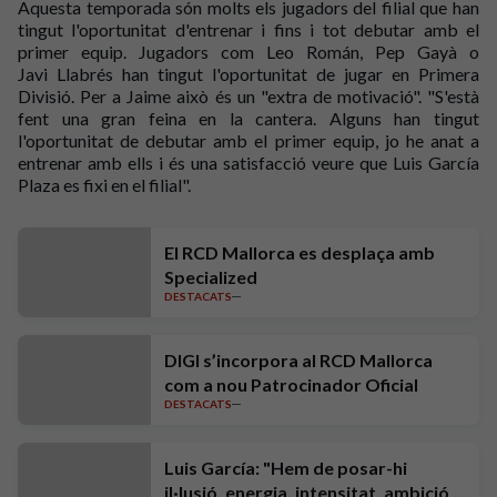
Aquesta temporada són molts els jugadors del filial que han
tingut l'oportunitat d'entrenar i fins i tot debutar amb el
primer equip. Jugadors com Leo Román, Pep
Gayà
o
Javi
Llabrés
han tingut l'oportunitat de jugar en Primera
Divisió. Per a Jaime això és un "extra de motivació". "S'està
fent una gran feina en la cantera. Alguns han tingut
l'oportunitat de debutar amb el primer equip, jo he anat a
entrenar amb ells i és una satisfacció veure que Luis García
Plaza es fixi en el filial".
El RCD Mallorca es desplaça amb
Specialized
DESTACATS
DIGI s’incorpora al RCD Mallorca
com a nou Patrocinador Oficial
DESTACATS
Luis García: "Hem de posar-hi
il·lusió, energia, intensitat, ambició i