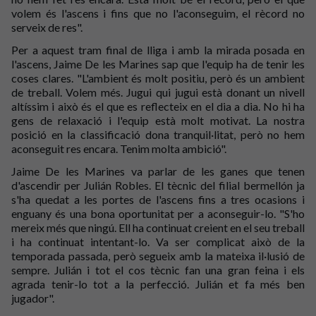
volem és l'ascens i fins que no l'aconseguim, el rècord no
serveix de res".
Per a aquest tram final de lliga i amb la mirada posada en
l'ascens, Jaime De les Marines sap que l'equip ha de tenir les
coses clares. "L'ambient és molt positiu, però és un ambient
de treball. Volem més. Jugui qui jugui està donant un nivell
altíssim i això és el que es reflecteix en el dia a dia. No hi ha
gens de relaxació i l'equip està molt motivat. La nostra
posició en la classificació dona tranquil·litat, però no hem
aconseguit res encara. Tenim molta ambició".
Jaime De les Marines va parlar de les ganes que tenen
d'ascendir per Julián Robles. El tècnic del filial
bermellón
ja
s'ha quedat a les portes de l'ascens fins a tres ocasions i
enguany és una bona oportunitat per a aconseguir-lo. "S'ho
mereix més que ningú. Ell ha continuat creient en el seu treball
i ha continuat intentant-lo. Va ser complicat això de la
temporada passada, però segueix amb la mateixa il·lusió de
sempre. Julián i tot el cos tècnic fan una gran feina i els
agrada tenir-lo tot a la perfecció. Julián et fa més ben
jugador".