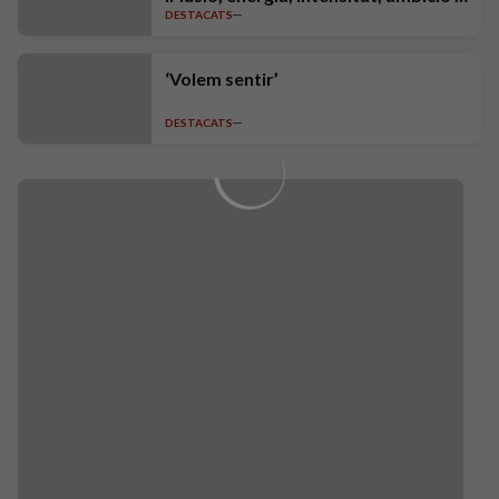
DESTACATS
exigència"
‘Volem sentir’
DESTACATS