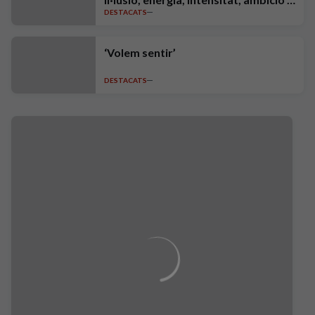
DESTACATS
exigència"
‘Volem sentir’
DESTACATS