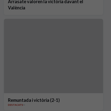
Arrasate valoren la victòria davant el
València
Remuntada i victòria (2-1)
DESTACATS