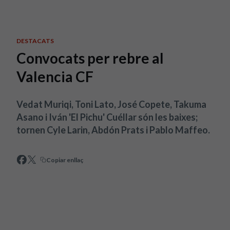
Skip to main content
DESTACATS
Convocats per rebre al
Valencia CF
Vedat Muriqi, Toni Lato, José Copete, Takuma
Asano i Iván 'El Pichu' Cuéllar són les baixes;
tornen Cyle Larin, Abdón Prats i Pablo Maffeo.
Copiar enllaç