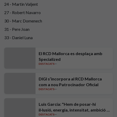
24 - Martin Valjent
27 - Robert Navarro
30 - Marc Domenech
31 - Pere Joan
33 - Daniel Luna
El RCD Mallorca es desplaça amb
Specialized
DESTACATS
DIGI s’incorpora al RCD Mallorca
com a nou Patrocinador Oficial
DESTACATS
Luis García: "Hem de posar-hi
il·lusió, energia, intensitat, ambició i
DESTACATS
exigència"