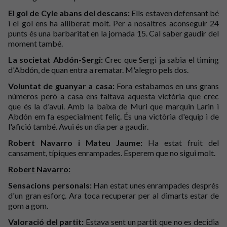
El gol de Cyle abans del descans:
Ells estaven defensant bé
i el gol ens ha alliberat molt. Per a nosaltres aconseguir 24
punts és una barbaritat en la jornada 15. Cal saber gaudir del
moment també.
La societat Abdón-Sergi:
Crec que Sergi ja sabia el timing
d'Abdón, de quan entra a rematar. M'alegro pels dos.
Voluntat de guanyar a casa:
Fora estabamos en uns grans
números però a casa ens faltava aquesta victòria que crec
que és la d'avui. Amb la baixa de Muri que marquin Larin i
Abdón em fa especialment feliç. És una victòria d'equip i de
l'afició també. Avui és un dia per a gaudir.
Robert Navarro i Mateu Jaume:
Ha estat fruit del
cansament, típiques enrampades. Esperem que no sigui molt.
Robert Navarro:
Sensacions personals:
Han estat unes enrampades després
d'un gran esforç. Ara toca recuperar per al dimarts estar de
gom a gom.
Valoració del partit:
Estava sent un partit que no es decidia