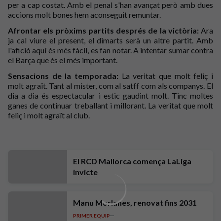
per a cap costat. Amb el penal s'han avançat però amb dues
accions molt bones hem aconseguit remuntar.
Afrontar els pròxims partits després de la victòria:
Ara
ja cal viure el present, el dimarts serà un altre partit. Amb
l'afició aquí és més fàcil, es fan notar. A intentar sumar contra
el Barça que és el més important.
Sensacions de la temporada:
La veritat que molt feliç i
molt agraït. Tant al mister, com al satff com als companys. El
dia a dia és espectacular i estic gaudint molt. Tinc moltes
ganes de continuar treballant i millorant. La veritat que molt
feliç i molt agraït al club.
El RCD Mallorca comença LaLiga
invicte
Manu Morlanes, renovat fins 2031
PRIMER EQUIP