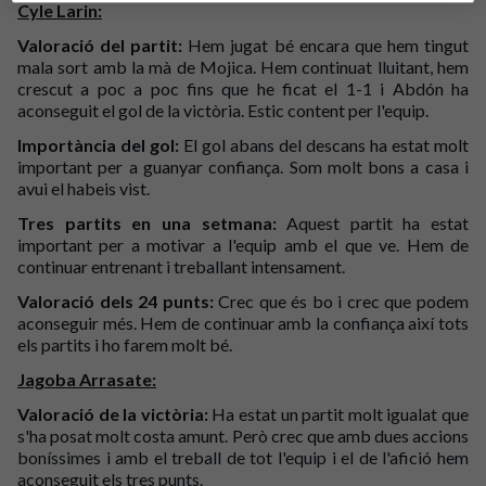
Cyle Larin:
Valoració del partit:
Hem jugat bé encara que hem tingut
mala sort amb la mà de Mojica. Hem continuat lluitant, hem
crescut a poc a poc fins que he ficat el 1-1 i Abdón ha
aconseguit el gol de la victòria. Estic content per l'equip.
Importància del gol:
El gol abans del descans ha estat molt
important per a guanyar confiança. Som molt bons a casa i
avui el habeis vist.
Tres partits en una setmana:
Aquest partit ha estat
important per a motivar a l'equip amb el que ve. Hem de
continuar entrenant i treballant intensament.
Valoració dels 24 punts:
Crec que és bo i crec que podem
aconseguir més. Hem de continuar amb la confiança així tots
els partits i ho farem molt bé.
Jagoba Arrasate:
Valoració de la victòria:
Ha estat un partit molt igualat que
s'ha posat molt costa amunt. Però crec que amb dues accions
boníssimes i amb el treball de tot l'equip i el de l'afició hem
aconseguit els tres punts.