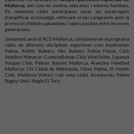
Mallorca
, així com en centres educatius i entorns familiars.
Els mateixos clubs participants seran els encarregats
d'amplificar el missatge, reforçant el seu compromís amb la
promoció d'hàbits saludables i valors positius entre les noves
generacions.
Juntament amb el RCD Mallorca, col·laboren en el programa
clubs de diferents disciplines esportives com
Azulmarino
Palma
,
Atlètic Balears
,
Illes Balears Palma Futsal
,
Club
Voleibol Manacor-ConectaBalear
,
Club Vòlei Sóller
,
Espanya
Hoquei Club
,
Palmer Basket Mallorca
,
Arancina Handbol
Mallorca
,
CN Ciutat de Waterpolo
,
Fibwi Palma
,
JS Hotels
Cide
,
Mallorca Voltors
i els nous clubs incorporats
Palma
Rugby Unió
i
Rugbi El Toro
.