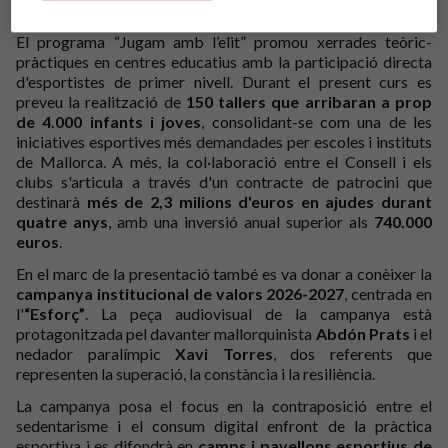
representants dels diferents clubs participants.
El programa “Jugam amb l’elit” promou xerrades teòric-
pràctiques en centres educatius amb la participació directa
d'esportistes de primer nivell. Durant el present curs es
preveu la realització de
150 tallers que arribaran a prop
de 4.000 infants i joves
, consolidant-se com una de les
iniciatives esportives més demandades per escoles i instituts
de Mallorca. A més, la col·laboració entre el Consell i els
clubs s'articula a través d'un contracte de patrocini que
destinarà
més de 2,3 milions d'euros en ajudes durant
quatre anys
, amb una inversió anual superior als
740.000
euros
.
En el marc de la presentació també es va donar a conèixer la
campanya institucional de valors 2026-2027
, centrada en
l'
“Esforç”
. La peça audiovisual de la campanya està
protagonitzada pel davanter mallorquinista
Abdón Prats
i el
nedador paralímpic
Xavi Torres
, dos referents que
representen la superació, la constància i la resiliència.
La campanya posa el focus en la contraposició entre el
sedentarisme i el consum digital enfront de la pràctica
esportiva i es difondrà en
camps i pavellons esportius de