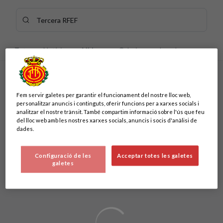
Skip to main content
Cercar contingut - Tercera%20RFEF
Introdueix la teva cerca, espera uns instants i et mostrarem 
Tots
Notícies
Vídeos
Galeries
Jugadors
Sense resultats
Fem servir galetes per garantir el funcionament del nostre lloc web,
Sense resultats
personalitzar anuncis i continguts, oferir funcions per a xarxes socials i
analitzar el nostre trànsit. També compartim informació sobre l'ús que feu
del lloc web amb les nostres xarxes socials, anuncis i socis d'anàlisi de
dades.
Configuració de les
Acceptar totes les galetes
galetes