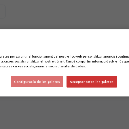
m contingut relacionat amb aquesta. Mínim tres caràcters.
s
aletes per garantir el funcionament del nostre lloc web, personalitzar anuncis i contingu
 a xarxes socials i analitzar el nostre trànsit. També compartim informació sobre l'ús que
nostres xarxes socials, anuncis i socis d'anàlisi de dades.
Configuració de les galetes
Acceptar totes les galetes