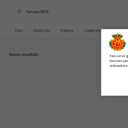
Cercar contingut - Tercera%20RFEF
Introdueix la teva cerca, espera uns instants i et mostrare
Tots
Notícies
Vídeos
Galeries
Jugador
Sense resultats
Fem servir g
Sense resultats
funcions per
web amb les 