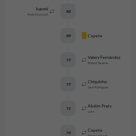
Juanmi
80
’
Abde Ezzalzouli
Copete
80
’
Valery Fernández
75
’
Robert Navarro
Chiquinho
75
’
Dani Rodríguez
Abdón Prats
75
’
Larin
Copete
70
’
Martin Valjent