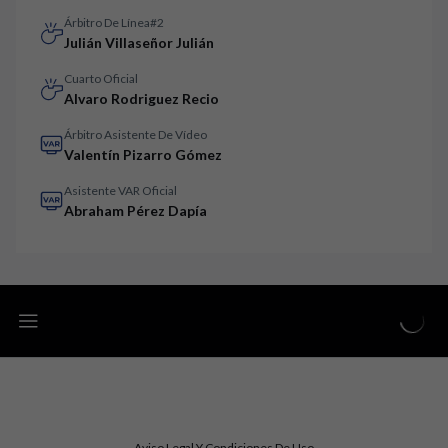
Árbitro De Línea#2
Julián Villaseñor Julián
Cuarto Oficial
Alvaro Rodriguez Recio
Árbitro Asistente De Vídeo
Valentín Pizarro Gómez
Asistente VAR Oficial
Abraham Pérez Dapía
Aviso Legal Y Condiciones De Uso