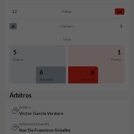
12
14
Faltas
Faltas:Real Betis 12 versus RCD Mallorca 14
6
3
Corners
Corners:Real Betis 6 versus RCD Mallorca 3
Tiros
5
1
Fuera
Fuera
6
6
A puerta
A puerta
Árbitros
Árbitro
Victor García Verdura
Árbitro De Línea#1
Iker De Francisco Grijalba