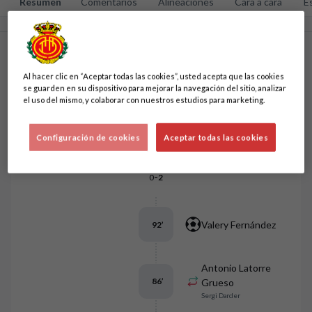
Resumen
Comentarios
Alineaciones
Cara a cara
E
1
2
Eventos del partido
Ordenar por eventos
Al hacer clic en “Aceptar todas las cookies”, usted acepta que las cookies
se guarden en su dispositivo para mejorar la navegación del sitio, analizar
el uso del mismo, y colaborar con nuestros estudios para marketing.
Mateu Morey
94
’
Configuración de cookies
Aceptar todas las cookies
-
0
2
Valery Fernández
92
’
Antonio Latorre
86
’
Grueso
Sergi Darder