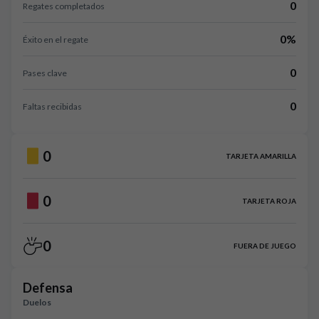
0
Regates completados
0%
Éxito en el regate
0
Pases clave
0
Faltas recibidas
0
TARJETA AMARILLA
0
TARJETA ROJA
0
FUERA DE JUEGO
Defensa
Duelos