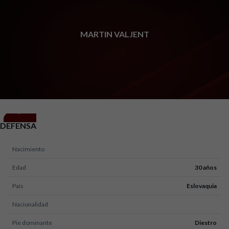
Skip to main content
MARTIN VALJENT
24
POSICIÓN
DEFENSA
Nacimiento
Edad
30 años
País
Eslovaquia
Nacionalidad
Pie dominante
Diestro