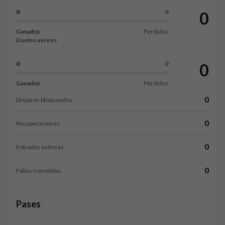
0
0
0
Ganados
Perdidos
Duelos aéreos
0
0
0
Ganados
Perdidos
0
Disparos bloqueados
0
Recuperaciones
0
Entradas exitosas
0
Faltas cometidas
Pases