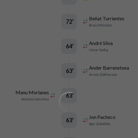
Beñat Turrientes
72
’
Brais Méndez
André Silva
64
’
Umar Sadiq
Ander Barrenetxea
63
’
Arsen Zakharyan
Manu Morlanes
63
’
Antonio Sánchez
Jon Pacheco
63
’
Igor Zubeldia