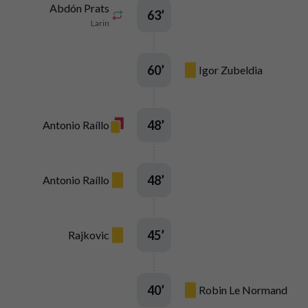
Abdón Prats
63
’
Larin
60
’
Igor Zubeldia
48
’
Antonio Raíllo
48
’
Antonio Raíllo
45
’
Rajkovic
40
’
Robin Le Normand