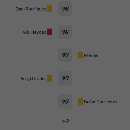
96
’
Dani Rodríguez
96
’
V.d. Heyden
95
’
Merino
95
’
Sergi Darder
95
’
Beñat Turrientes
1
2
-