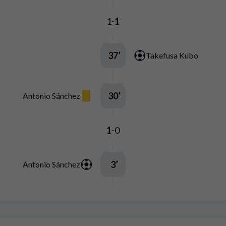
1
1
-
37
’
Takefusa Kubo
30
’
Antonio Sánchez
1
0
-
3
’
Antonio Sánchez