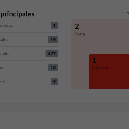
 principales
T
2
1
 claras
0 versus Real Sociedad 1
Fuera
19
tales
ersus Real Sociedad 19
477
otales
0 versus Real Sociedad 477
1
18
as
A puerta
 Real Sociedad 18
9
ers
 Real Sociedad 9