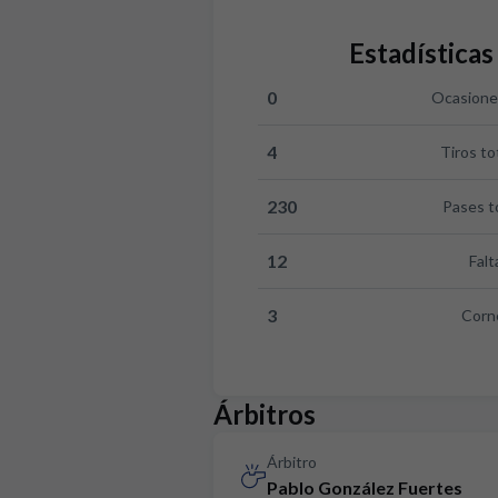
Estadísticas
0
Ocasiones
Ocasiones claras:RCD Mallorca 
4
Tiros to
Tiros totales:RCD Mallorca 4 v
230
Pases t
Pases totales:RCD Mallorca 23
12
Falt
Faltas:RCD Mallorca 12 versus
3
Corn
Corners:RCD Mallorca 3 versus
Árbitros
Árbitro
Pablo González Fuertes