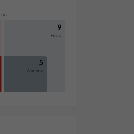
iros
9
Fuera
5
A puerta