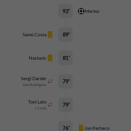
92
’
Merino
89
’
Samú Costa
81
’
Nastasic
Sergi Darder
79
’
Dani Rodríguez
Toni Lato
79
’
J. Costa
76
’
Jon Pacheco