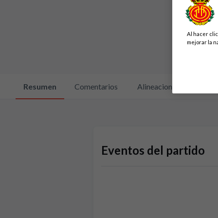
Al hacer cli
mejorar la n
Resumen
Comentarios
Alineaciones
Cara 
Eventos del partido