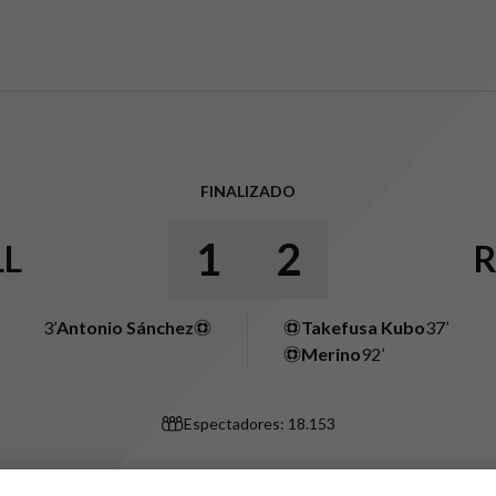
FINALIZADO
1
2
L
3’
Antonio Sánchez
Takefusa Kubo
37’
Merino
92’
Espectadores: 18.153