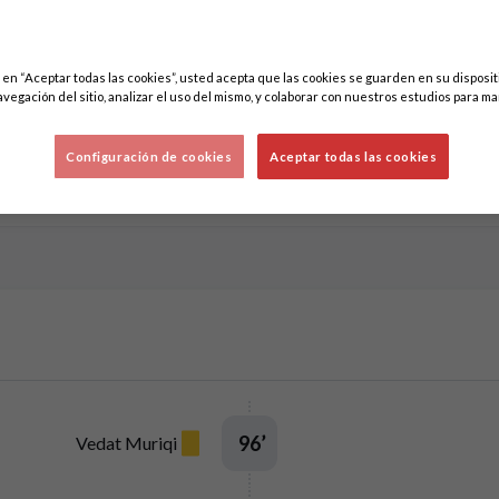
c en “Aceptar todas las cookies”, usted acepta que las cookies se guarden en su disposit
avegación del sitio, analizar el uso del mismo, y colaborar con nuestros estudios para ma
Configuración de cookies
Aceptar todas las cookies
a cara
Estadísticas
Competición
96
’
Vedat Muriqi