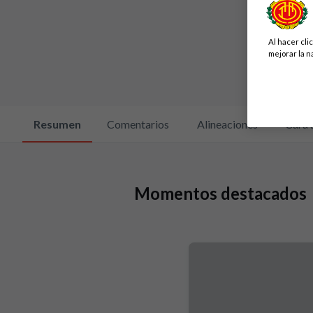
Al hacer cli
mejorar la n
Resumen
Comentarios
Alineaciones
Cara 
Momentos destacados