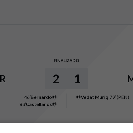
FINALIZADO
2
1
IR
46’
Bernardo
Vedat Muriqi
79’ (PEN)
83’
Castellanos