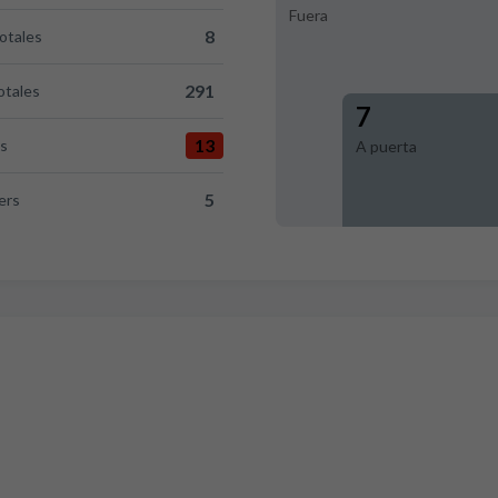
Fuera
8
totales
sus RCD Mallorca 8
291
otales
ersus RCD Mallorca 291
7
13
as
A puerta
 Mallorca 13
5
ers
D Mallorca 5