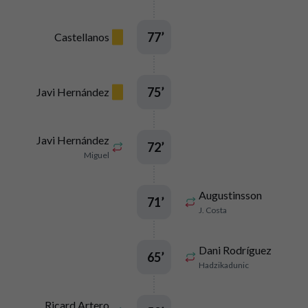
77
’
Castellanos
75
’
Javi Hernández
Javi Hernández
72
’
Miguel
Augustinsson
71
’
J. Costa
Dani Rodríguez
65
’
Hadzikadunic
Ricard Artero