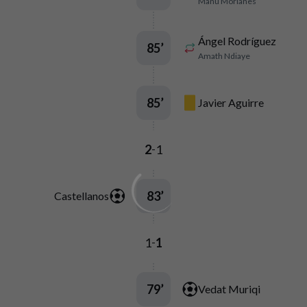
Manu Morlanes
Ángel Rodríguez
85
’
Amath Ndiaye
85
’
Javier Aguirre
2
1
-
83
’
Castellanos
1
1
-
79
’
Vedat Muriqi