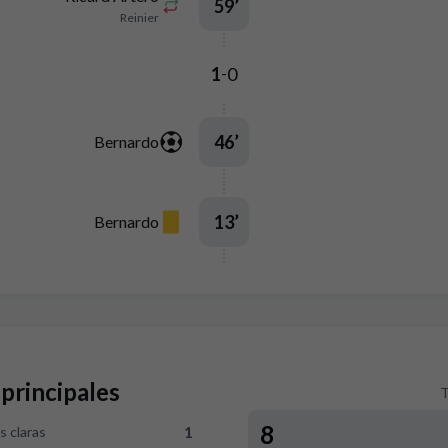
59
’
Reinier
1
0
-
46
’
Bernardo
13
’
Bernardo
 principales
T
8
1
 claras
versus RCD Mallorca 1