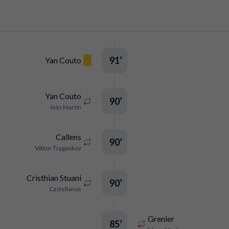
91
’
Yan Couto
Yan Couto
90
’
Iván Martín
Callens
90
’
Viktor Tsygankov
Cristhian Stuani
90
’
Castellanos
Grenier
85
’