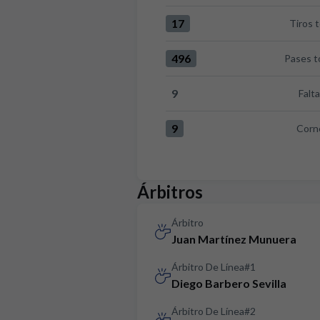
17
Tiros 
Tiros totales:Girona FC 17 ver
496
Pases t
Pases totales:Girona FC 496 v
9
Falt
Faltas:Girona FC 9 versus RCD
9
Corn
Corners:Girona FC 9 versus RC
Árbitros
Árbitro
Juan Martínez Munuera
Árbitro De Línea#1
Diego Barbero Sevilla
Árbitro De Línea#2