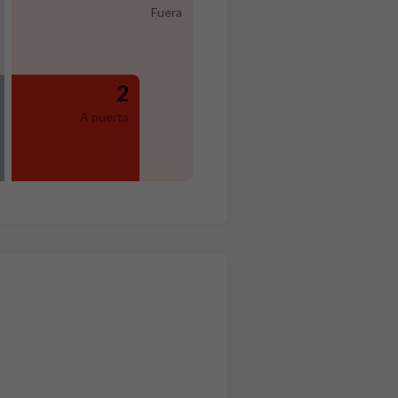
Fuera
2
A puerta