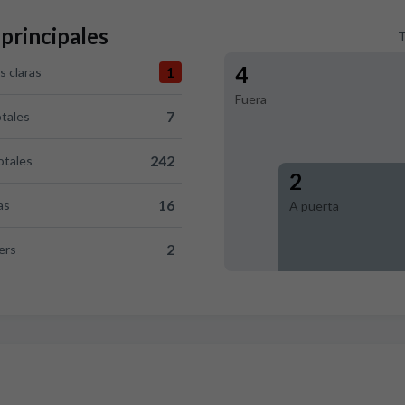
 principales
T
4
1
 claras
 0 versus RCD Mallorca 1
Fuera
7
otales
ersus RCD Mallorca 7
242
otales
7 versus RCD Mallorca 242
2
16
as
A puerta
 RCD Mallorca 16
2
ers
 RCD Mallorca 2