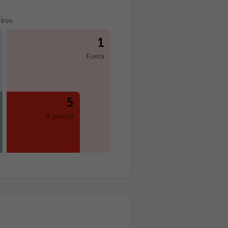
iros
1
Fuera
5
A puerta