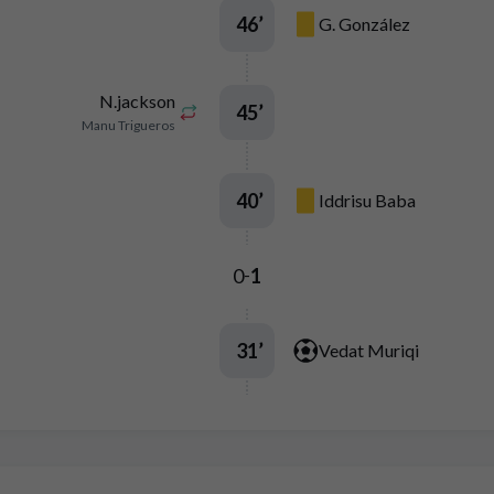
46
’
G. González
N.jackson
45
’
Manu Trigueros
40
’
Iddrisu Baba
0
1
-
31
’
Vedat Muriqi