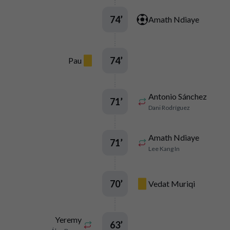
74
’
Amath Ndiaye
74
’
Pau
Antonio Sánchez
71
’
Dani Rodríguez
Amath Ndiaye
71
’
Lee Kang In
70
’
Vedat Muriqi
Yeremy
63
’