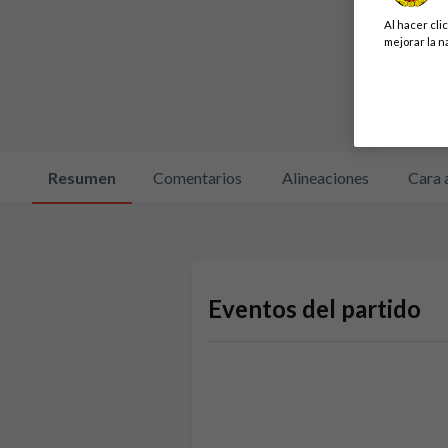
Al hacer cli
mejorar la n
Resumen
Comentarios
Alineaciones
Cara 
Eventos del partido