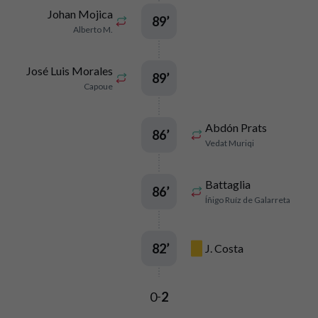
Johan Mojica
89
’
Alberto M.
José Luis Morales
89
’
Capoue
Abdón Prats
86
’
Vedat Muriqi
Battaglia
86
’
Íñigo Ruíz de Galarreta
82
’
J. Costa
0
2
-