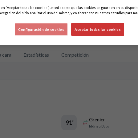
c en “Aceptar todas las cookies”, usted acepta que las cookies se guarden en su disposit
avegación del sitio, analizar el uso del mismo, y colaborar con nuestros estudios para ma
Configuración de cookies
Aceptar todas las cookies
a cara
Estadísticas
Competición
Grenier
91
’
Iddrisu Baba