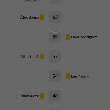
Álex Baena
63
’
Álex Baena
59
’
Dani Rodríguez
57
’
Alberto M.
54
’
Lee Kang In
48
’
Chukwueze