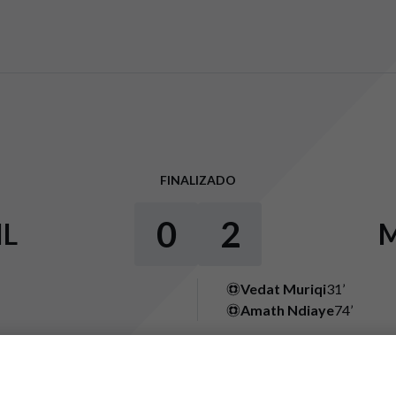
FINALIZADO
0
2
IL
Vedat Muriqi
31’
Amath Ndiaye
74’