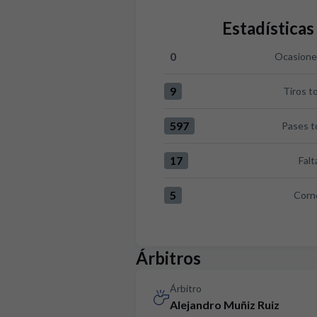
Estadísticas
0
Ocasiones
Ocasiones claras:Villarreal CF
9
Tiros t
Tiros totales:Villarreal CF 9 v
597
Pases t
Pases totales:Villarreal CF 59
17
Falt
Faltas:Villarreal CF 17 versus
5
Corn
Corners:Villarreal CF 5 versus
Árbitros
Árbitro
Alejandro Muñiz Ruiz