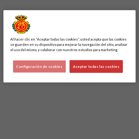
Martín Demichelis (Córdoba, Argentina, 20/12/1980) amplía
su vinculación con el RCD Mallorca hasta junio del 2028.
El técnico argentino, que llegó a la isla el pasado mes de
febrero, apuesta por el proyecto del club bermellón y se
Al hacer clic en “Aceptar todas las cookies”, usted acepta que las cookies
compromete con la entidad para las próximas dos
se guarden en su dispositivo para mejorar la navegación del sitio, analizar
temporadas.
el uso del mismo, y colaborar con nuestros estudios para marketing.
Configuración de cookies
Aceptar todas las cookies