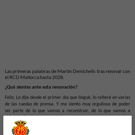
Las primeras palabras de Martín Demichelis tras renovar con
el RCD Mallorca hasta 2028.
¿Qué sientes ante esta renovación?
Feliz. Lo dije desde el primer día que llegué, lo reiteré en varias
de las ruedas de prensa. Y me siento muy orgulloso de poder
ser parte de lo que vamos a reconstruir, de lo que vamos a
generar. Es cierto que (el descenso) fue doloroso para todos,
empezando por los aficionados, por los jugadores, por la familia
de los jugadores, pero yo al otro día ya tenía la obligación