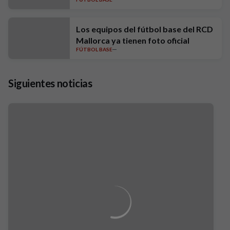
de team building en el Parc de
Llevant
Los equipos del fútbol base del RCD
Mallorca ya tienen foto oficial
FÚTBOL BASE
Siguientes noticias