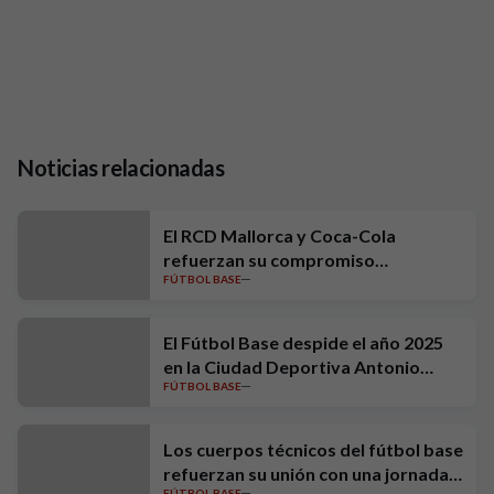
Noticias relacionadas
El RCD Mallorca y Coca-Cola
refuerzan su compromiso
FÚTBOL BASE
medioambiental con una nueva
acción de Mares Circulares
El Fútbol Base despide el año 2025
en la Ciudad Deportiva Antonio
FÚTBOL BASE
Asensio
Los cuerpos técnicos del fútbol base
refuerzan su unión con una jornada
FÚTBOL BASE