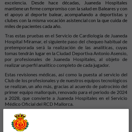
excelencia.
Desde hace décadas, Juaneda Hospitales
mantiene un firme compromiso con la salud en Baleares y con
el apoyo al deporte balear, acompañando a deportistas y
clubes con la misma vocación asistencial con la que cuida de
miles de pacientes cada año.
Tras estas pruebas en el Servicio de Cardiología de Juaneda
Hospital Miramar, el siguiente paso del chequeo habitual de
pretemporada será la realización de las analíticas, cuyas
tomas tendrán lugar en la Ciudad Deportiva Antonio Asensio,
por profesionales de Juaneda Hospitales, al objeto de
realizar un perfil analítico completo de cada jugador.
Estas revisiones médicas, así como la puesta al servicio del
Club de los profesionales y de nuestros equipos tecnológicos
se realizan, un año más, gracias al acuerdo de patrocinio del
primer equipo mallorquín, renovado para el periodo de 2024
a 2028, que convierte a Juaneda Hospitales en el Servicio
Médico Oficial del RCD Mallorca.
El chequeo de estos días, explica el médico cardiólogo y
especialista en Cardiología Deportiva de Juaneda Hospital
Miramar, Dr. Andrés Glenny, «consiste en tres pruebas
básicas: un electrocardiograma, un ecocardiograma y una