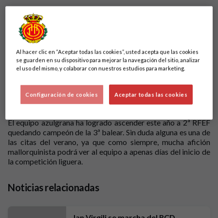
Al hacer clic en “Aceptar todas las cookies”, usted acepta que las cookies
se guarden en su dispositivo para mejorar la navegación del sitio, analizar
el uso del mismo, y colaborar con nuestros estudios para marketing.
Ya es una tradición que el RCD Mallorca visite Sa Pobla para
ultimar la pretemporada. En esta
53ª edición del Trofeu de
Configuración de cookies
Aceptar todas las cookies
s'Agricultura
, el club bermellón jugará el
6 de agosto a las
19.30 horas
en el
Polideportivo Municipal de Sa Pobla
.
El equipo azulgrana ha logrado ascender este año a 2ª RFEF
quedando campeón de la 3ª balear. Sin duda alguna es una de
las citas del verano, ya que como siempre, mucha afición
mallorquinista podrá ver al equipo a apenas días del inicio de
la competición liguera.
Noticias relacionadas
Jan Virgili se marcha del RCD