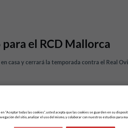
6 para el RCD Mallorca
 en casa y cerrará la temporada contra el Real Ov
c en “Aceptar todas las cookies”, usted acepta que las cookies se guarden en su disposit
avegación del sitio, analizar el uso del mismo, y colaborar con nuestros estudios para ma