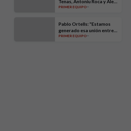
Tenas, Antoniu Roca y Alex
PRIMER EQUIPO
Sala
Pablo Ortells: "Estamos
generado esa unión entre
PRIMER EQUIPO
toda la gente del club"