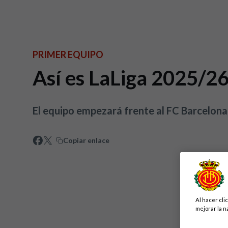
PRIMER EQUIPO
Así es LaLiga 2025/2
El equipo empezará frente al FC Barcelona
Copiar enlace
Al hacer cli
mejorar la n