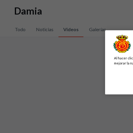
Damia
Todo
Noticias
Vídeos
Galerías
Al hacer cli
mejorar la n