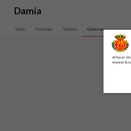
Damia
Todo
Noticias
Vídeos
Galerías
Al hacer cli
mejorar la n