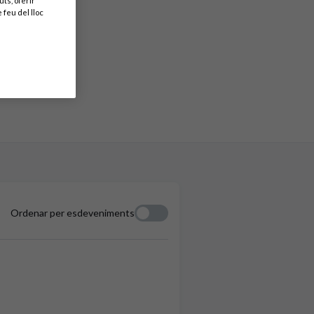
ts, oferir
 feu del lloc
Ordenar per esdeveniments