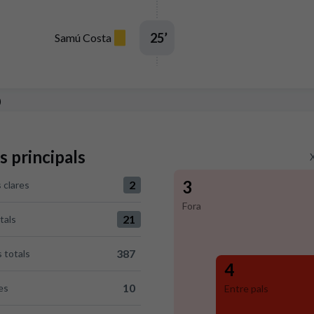
25
’
Samú Costa
p
s principals
3
2
 clares
versus Villarreal CF 2
Fora
21
tals
us Villarreal CF 21
387
 totals
40 versus Villarreal CF 387
4
10
es
Entre pals
Villarreal CF 10