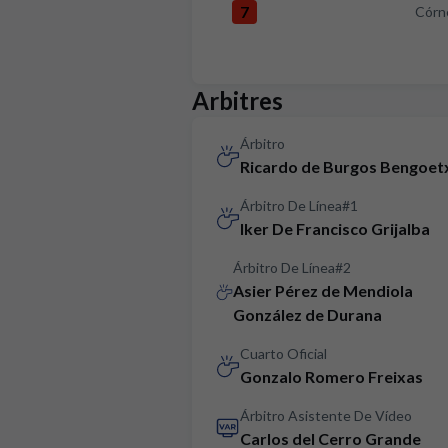
7
Córn
Córners:RCD Mallorca 7 versus 
Arbitres
Árbitro
Ricardo de Burgos Bengoet
Árbitro De Línea#1
Iker De Francisco Grijalba
Árbitro De Línea#2
Asier Pérez de Mendiola
González de Durana
Cuarto Oficial
Gonzalo Romero Freixas
Árbitro Asistente De Vídeo
Carlos del Cerro Grande