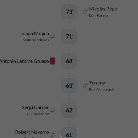
Nicolas Pépé
73
’
Dani Parejo
Johan Mojica
71
’
Manu Morlanes
68
’
Antonio Latorre Grueso
Yeremy
63
’
Ilias Akhomach
Sergi Darder
62
’
Takuma Asano
Robert Navarro
61
’