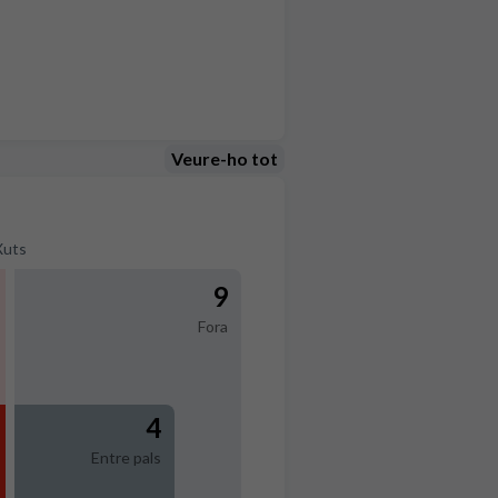
Veure-ho tot
Xuts
9
Fora
4
Entre pals