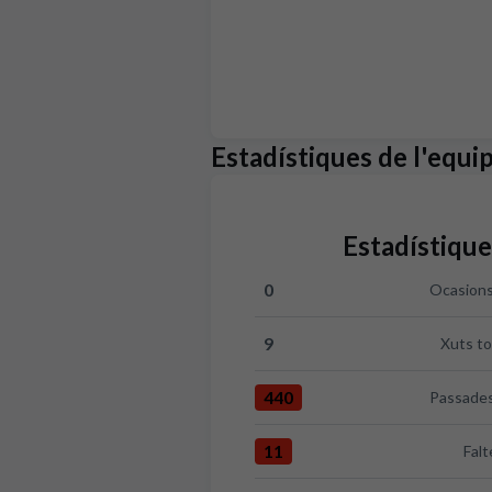
Estadístiques de l'equi
Estadístique
0
Ocasions
Ocasions clares:RCD Mallorca 0 
9
Xuts to
Xuts totals:RCD Mallorca 9 vers
440
Passades
Passades totals:RCD Mallorca 4
11
Falt
Faltes:RCD Mallorca 11 versus 