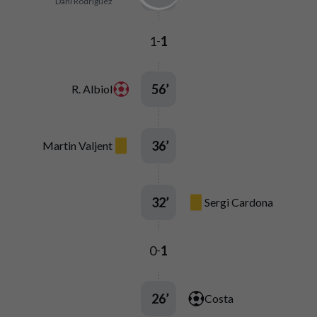
Dani Rodríguez
1
1
-
56
’
R. Albiol
36
’
Martin Valjent
32
’
Sergi Cardona
0
1
-
26
’
Costa