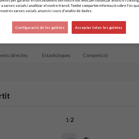
aletes per garantir el funcionament del nostre lloc web, personalitzar anuncis i contingu
 a xarxes socials i analitzar el nostre trànsit. També compartim informació sobre l'ús que
nostres xarxes socials, anuncis i socis d'anàlisi de dades.
Configuració de les galetes
Acceptar totes les galetes
ents directes
Estadístiques
Competició
tit
1
2
-