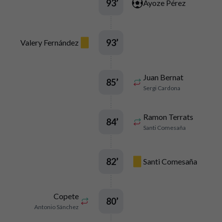
93
’
Ayoze Pérez
93
’
Valery Fernández
Juan Bernat
85
’
Sergi Cardona
Ramon Terrats
84
’
Santi Comesaña
82
’
Santi Comesaña
Copete
80
’
Antonio Sánchez