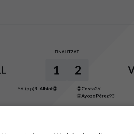
FINALITZAT
1
2
L
V
56’ (p.p)
R. Albiol
Costa
26’
Ayoze Pérez
93’
Espectadors: 18.303