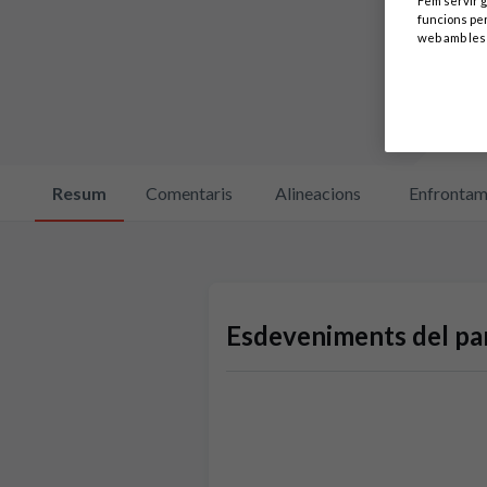
Fem servir g
funcions per
web amb les 
Resum
Comentaris
Alineacions
Enfrontam
Esdeveniments del par