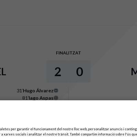
FINALITZAT
2
0
EL
31’
Hugo Álvarez
81’
Iago Aspas
Espectadors: 22.861
aletes per garantir el funcionament del nostre lloc web, personalitzar anuncis i contingu
 a xarxes socials i analitzar el nostre trànsit. També compartim informació sobre l'ús que