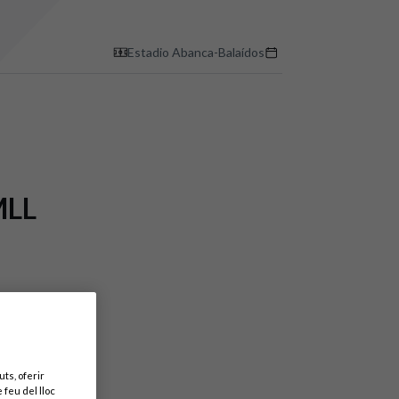
Estadio Abanca-Balaídos
MLL
ts, oferir
 feu del lloc