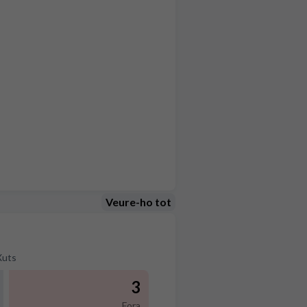
Veure-ho tot
Xuts
3
Fora