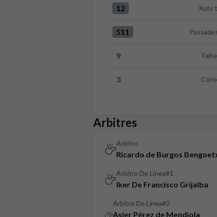
12
Xuts 
Xuts totals:Celta 12 versus RC
511
Passades
Passades totals:Celta 511 ver
9
Falt
Faltes:Celta 9 versus RCD Mall
3
Córn
Córners:Celta 3 versus RCD Ma
Arbitres
Árbitro
Ricardo de Burgos Bengoet
Árbitro De Línea#1
Iker De Francisco Grijalba
Árbitro De Línea#2
Asier Pérez de Mendiola