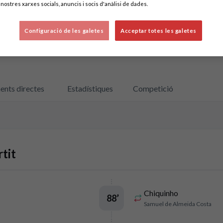
nostres xarxes socials, anuncis i socis d'anàlisi de dades.
Configuració de les galetes
Acceptar totes les galetes
ents directes
Estadístiques
Competició
tit
Chiquinho
88
’
Samuel de Almeida Costa