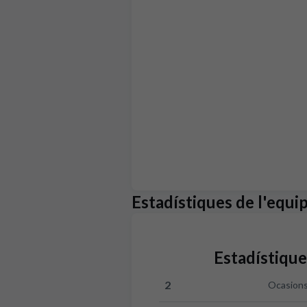
Estadístiques de l'equi
Estadístique
2
Ocasions
Ocasions clares:Celta 2 versus