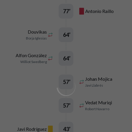
77
’
Antonio Raíllo
Douvikas
64
’
Borja Iglesias
Alfon González
64
’
Williot Swedberg
Johan Mojica
57
’
Javi Llabrés
Vedat Muriqi
57
’
Robert Navarro
43
’
Javi Rodríguez