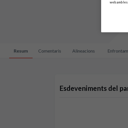
web amb les 
Resum
Comentaris
Alineacions
Enfrontam
Esdeveniments del par