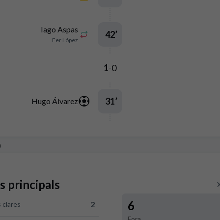
Iago Aspas
42
’
Fer López
1
0
-
31
’
Hugo Álvarez
p
s principals
6
2
 clares
 RCD Mallorca 2
Fora