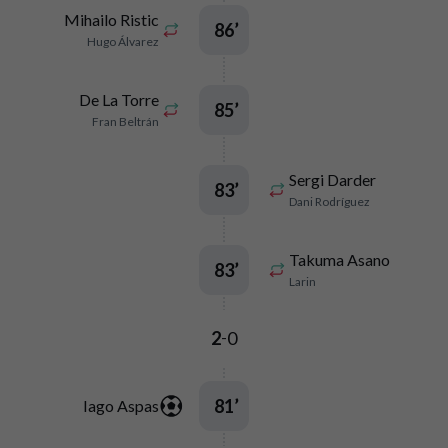
Mihailo Ristic
86
’
Hugo Álvarez
De La Torre
85
’
Fran Beltrán
Sergi Darder
83
’
Dani Rodríguez
Takuma Asano
83
’
Larin
2
0
-
81
’
Iago Aspas