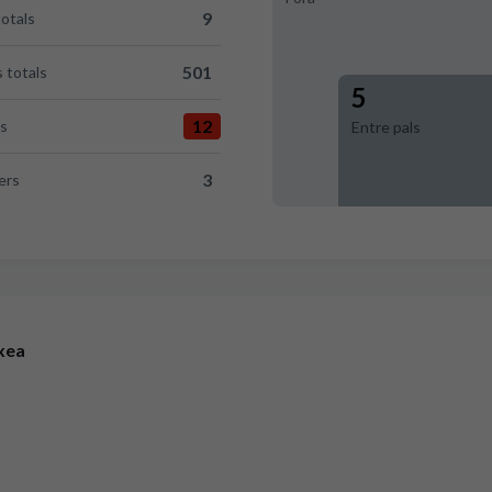
9
totals
D Mallorca 9
501
 totals
sus RCD Mallorca 501
5
12
es
Entre pals
orca 12
3
ers
llorca 3
xea