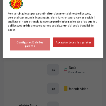
Ordenar per
Esdeveniments del
esdeveniments
partit
Fem servir galetes per garantir el funcionament del nostre lloc web,
personalitzar anuncis i continguts, oferir funcions per a xarxes socials i
analitzar el nostre trànsit. També compartim informació sobre l'ús que feu
del lloc web amb les nostres xarxes socials, anuncis i socis d'anàlisi de
dades.
Fran Beltrán
94
’
Configuració de les
Acceptar totes les galetes
galetes
Óscar
88
’
Tapia
86
’
Óscar Mingueza
Joseph Aidoo
85
’
Abdón Prats