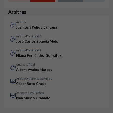
Arbitres
Árbitro
Juan Luis Pulido Santana
Árbitro De Línea#1
José Carlos Escuela Melo
Árbitro De Línea#2
Eliana Fernández González
Cuarto Oficial
Albert Ávalos Martos
Árbitro Asistente De Vídeo
César Soto Grado
Asistente VAR Oficial
Iván Massó Granado