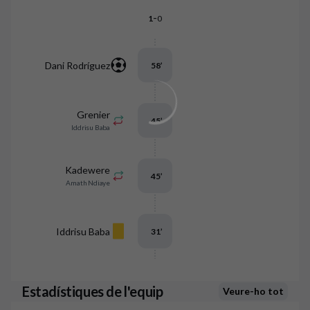
-
1
0
Dani Rodríguez
58
’
Grenier
45
’
Iddrisu Baba
Kadewere
45
’
Amath Ndiaye
Iddrisu Baba
31
’
Estadístiques de l'equip
Veure-ho tot