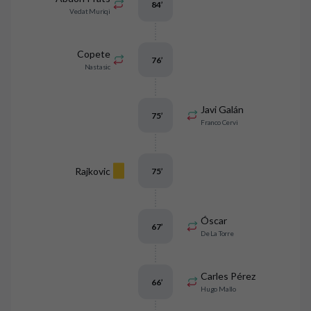
84
’
Vedat Muriqi
Copete
76
’
Nastasic
Javi Galán
75
’
Franco Cervi
Rajkovic
75
’
Óscar
67
’
De La Torre
Carles Pérez
66
’
Hugo Mallo