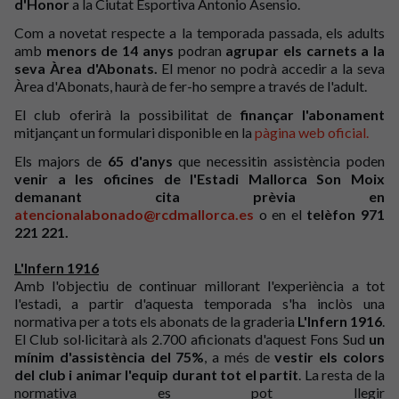
d'Honor
a la Ciutat Esportiva Antonio Asensio.
Com a novetat respecte a la temporada passada, els adults
amb
menors de 14 anys
podran
agrupar els carnets a la
seva Àrea d'Abonats.
El menor no podrà accedir a la seva
Àrea d'Abonats, haurà de fer-ho sempre a través de l'adult.
El club oferirà la possibilitat de
finançar l'abonament
mitjançant un formulari disponible en la
pàgina web oficial.
Els majors de
65 d'anys
que necessitin assistència poden
venir a les oficines de l'Estadi Mallorca Son Moix
demanant cita prèvia en
atencionalabonado@rcdmallorca.es
o en el
telèfon 971
221 221.
L'Infern 1916
Amb l'objectiu de continuar millorant l'experiència a tot
l'estadi, a partir d'aquesta temporada s'ha inclòs una
normativa per a tots els abonats de la graderia
L'Infern 1916
.
El Club sol·licitarà als 2.700 aficionats d'aquest Fons Sud
un
mínim d'assistència del 75%
, a més de
vestir els colors
del club i animar l'equip durant tot el partit
. La resta de la
normativa es pot llegir