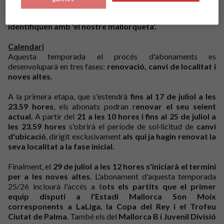
triomfs, ascensos, descensos, retorns al cim, però sobretot
passió, orgull i fidelitat per uns colors que tots
identifiquen amb 'el nostre mallorqueta'.
Calendari
Aquesta temporada el procés d'abonaments es
desenvoluparà en tres fases:
renovació, canvi de localitat i
noves altes.
A la primera etapa, que s'estendrà
fins al 17 de juliol a les
23.59 hores
, els abonats podran r
enovar el seu seient
actual.
A partir del
21 a les 10 hores i fins al 25 de juliol a
les 23.59 hores
s'obrirà el període de sol·licitud de
canvi
d'ubicació
, dirigit exclusivament
als qui ja hagin renovat la
seva localitat a la fase inicial.
Finalment, el
29 de juliol a les 12 hores s'iniciarà el termini
per a les noves altes.
L'abonament d'aquesta temporada
25/26 inclourà l'accés a t
ots els partits que el primer
equip disputi a l'Estadi Mallorca Son Moix
corresponents a LaLiga, la Copa del Rey i el Trofeu
Ciutat de Palma
. També els del
Mallorca B i Juvenil Divisió