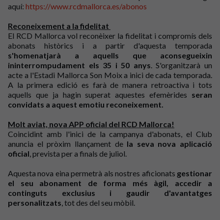
aquí:
https://www.rcdmallorca.es/abonos
Reconeixement
a la fidelitat
El RCD Mallorca vol reconèixer la fidelitat i compromís dels
abonats històrics i a partir d'aquesta temporada
s'homenatjarà a aquells que aconsegueixin
ininterrompudament els 35 i 50 anys
. S'organitzarà un
acte a l'Estadi Mallorca Son Moix a inici de cada temporada.
A la primera edició es farà de manera retroactiva i tots
aquells que ja hagin superat aquestes efemèrides
seran
convidats a aquest emotiu reconeixement.
Molt aviat, nova APP oficial del RCD Mallorca!
Coincidint amb l'inici de la campanya d'abonats, el Club
anuncia el pròxim llançament de
la seva nova aplicació
oficial
, prevista per a finals de juliol.
Aquesta nova eina permetrà als nostres aficionats
gestionar
el seu abonament de forma més àgil, accedir a
continguts exclusius i gaudir d'avantatges
personalitzats
, tot des del seu mòbil.