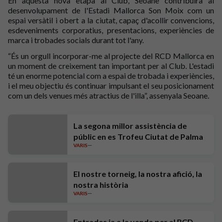
En aquesta nova etapa al Club, Seoane contribuirà al
desenvolupament de l'Estadi Mallorca Son Moix com un
espai versàtil i obert a la ciutat, capaç d'acollir convencions,
esdeveniments corporatius, presentacions, experiències de
marca i trobades socials durant tot l'any.
“És un orgull incorporar-me al projecte del RCD Mallorca en
un moment de creixement tan important per al Club. L'estadi
té un enorme potencial com a espai de trobada i experiències,
i el meu objectiu és continuar impulsant el seu posicionament
com un dels venues més atractius de l'illa”, assenyala Seoane.
La segona millor assistència de
públic en es Trofeu Ciutat de Palma
VARIS
El nostre torneig, la nostra afició, la
nostra història
VARIS
Entrades ja a la venda per al RCD