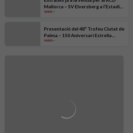
Mallorca – SV Elversberg a l’Estadi
VARIS
Mallorca Son Moix
Presentació del 48º Trofeu Ciutat de
Palma – 150 Aniversari Estrella
VARIS
Damm