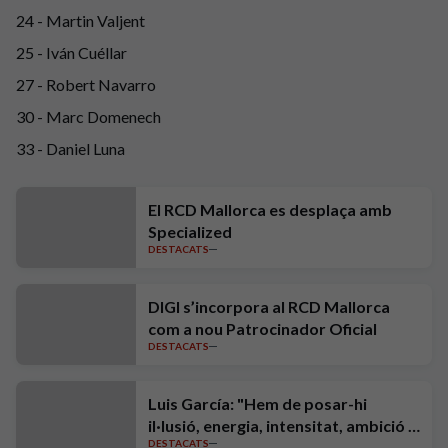
24 - Martin Valjent
25 - Iván Cuéllar
27 - Robert Navarro
30 - Marc Domenech
33 - Daniel Luna
El RCD Mallorca es desplaça amb
Specialized
DESTACATS
DIGI s’incorpora al RCD Mallorca
com a nou Patrocinador Oficial
DESTACATS
Luis García: "Hem de posar-hi
il·lusió, energia, intensitat, ambició i
DESTACATS
exigència"