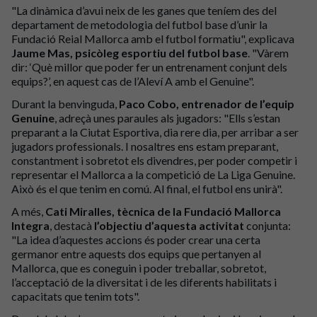
"La dinàmica d’avui neix de les ganes que teníem des del
departament de metodologia del futbol base d’unir la
Fundació Reial Mallorca amb el futbol formatiu", explicava
Jaume Mas, psicòleg esportiu del futbol base
. "Vàrem
dir: ‘Què millor que poder fer un entrenament conjunt dels
equips?’, en aquest cas de l’Aleví A amb el Genuine".
Durant la benvinguda,
Paco Cobo, entrenador de l’equip
Genuine
, adreçà unes paraules als jugadors: "Ells s’estan
preparant a la Ciutat Esportiva, dia rere dia, per arribar a ser
jugadors professionals. I nosaltres ens estam preparant,
constantment i sobretot els divendres, per poder competir i
representar el Mallorca a la competició de La Liga Genuine.
Això és el que tenim en comú. Al final, el futbol ens unirà".
A més,
Cati Miralles, tècnica de la Fundació Mallorca
Integra
, destacà
l’objectiu d’aquesta activitat
conjunta:
"La idea d’aquestes accions és poder crear una certa
germanor entre aquests dos equips que pertanyen al
Mallorca, que es coneguin i poder treballar, sobretot,
l’acceptació de la diversitat i de les diferents habilitats i
capacitats que tenim tots".