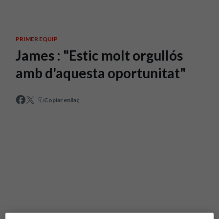
Skip to main content
PRIMER EQUIP
James : "Estic molt orgullós
amb d'aquesta oportunitat"
Copiar enllaç