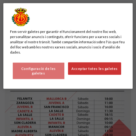
Aquests són els horaris del nostre futbol base del 13 al 15 de
desembre.
Fem servir galetes per garantir el funcionament del nostre lloc web,
personalitzar anuncis i continguts, oferir funcions per a xarxes socials i
analitzar el nostre trànsit. També compartim informació sobre l'ús que feu
del lloc web amb les nostres xarxes socials, anuncis i socis d'anàlisi de
dades.
Configuració de les
Acceptar totes les galetes
galetes