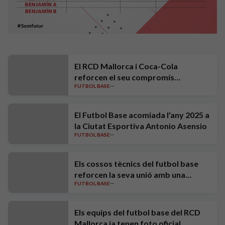
El RCD Mallorca i Coca-Cola
reforcen el seu compromís
FUTBOL BASE
mediambiental amb una nova acció
de Mares Circulares
El Futbol Base acomiada l'any 2025 a
la Ciutat Esportiva Antonio Asensio
FUTBOL BASE
Els cossos tècnics del futbol base
reforcen la seva unió amb una
FUTBOL BASE
jornada de team building al Parc de
Llevant
Els equips del futbol base del RCD
Mallorca ja tenen foto oficial