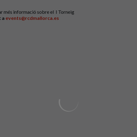
tar més informació sobre el I Torneig
c a
events@rcdmallorca.es