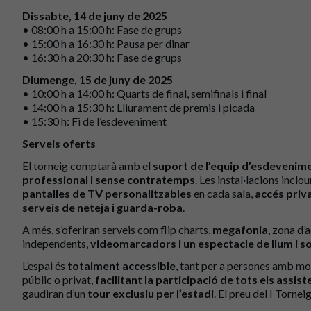
Dissabte, 14 de juny de 2025
• 08:00 h a 15:00 h: Fase de grups
• 15:00 h a 16:30 h: Pausa per dinar
• 16:30 h a 20:30 h: Fase de grups
Diumenge, 15 de juny de 2025
• 10:00 h a 14:00 h: Quarts de final, semifinals i final
• 14:00 h a 15:30 h: Lliurament de premis i picada
• 15:30 h: Fi de l’esdeveniment
Serveis oferts
El torneig comptarà amb el
suport de l’equip d’esdevenime
professional i sense contratemps
. Les instal·lacions inclo
pantalles de TV
personalitzables
en cada sala,
accés priv
serveis de neteja i guarda-roba
.
A més, s’oferiran serveis com flip charts,
megafonia
, zona d’
independents,
videomarcadors i un espectacle de llum i so
L’espai és
totalment accessible
, tant per a persones amb mob
públic o privat,
facilitant la participació de tots els assist
gaudiran d’un
tour exclusiu per l’estadi
. El preu del I Torne