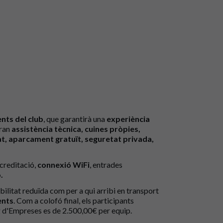
nts del club
, que garantirà una
experiència
uran
assistència tècnica, cuines pròpies,
at, aparcament gratuït, seguretat privada,
acreditació,
connexió WiFi
, entrades
.
ilitat reduïda com per a qui arribi en transport
ents
. Com a colofó final, els participants
ig d'Empreses es de 2.500,00€ per equip.