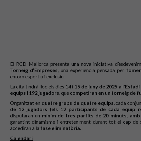
El RCD Mallorca presenta una nova iniciativa d’esdeven
Torneig d’Empreses
, una experiència pensada per
foment
entorn esportiu i exclusiu.
La cita tindrà lloc els dies
14 i 15 de juny de 2025 a l’Esta
equips i 192 jugadors
, que
competiran en un torneig de fu
Organitzat en
quatre grups de quatre equips
, cada conju
de 12 jugadors (els 12 participants de cada equip re
disputaran un
mínim de tres partits de 20 minuts, amb la
garantint dinamisme i entreteniment durant tot el cap de 
accediran a la
fase eliminatòria
.
Calendari