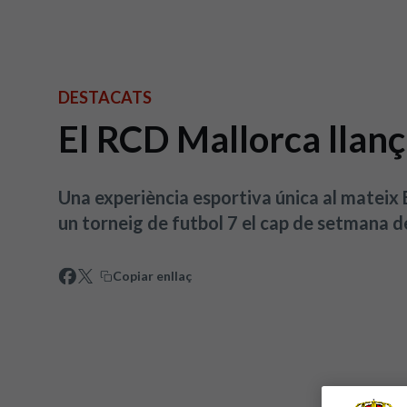
DESTACATS
El RCD Mallorca llan
Una experiència esportiva única al mateix
un torneig de futbol 7 el cap de setmana de
Copiar enllaç