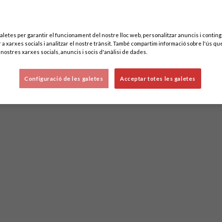
aletes per garantir el funcionament del nostre lloc web, personalitzar anuncis i contingu
 a xarxes socials i analitzar el nostre trànsit. També compartim informació sobre l'ús que
nostres xarxes socials, anuncis i socis d'anàlisi de dades.
Configuració de les galetes
Acceptar totes les galetes