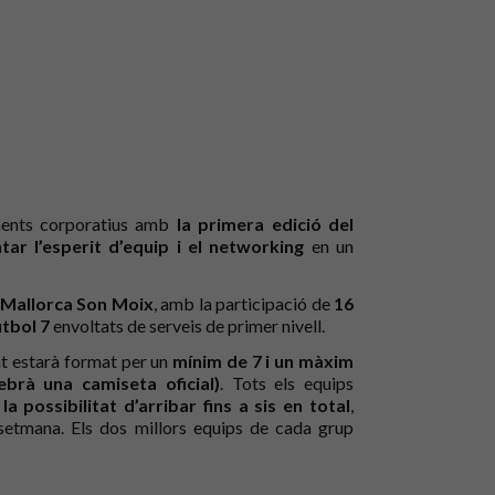
iments corporatius amb
la primera edició del
ar l’esperit d’equip i el networking
en un
di Mallorca Son Moix
, amb la participació de
16
tbol 7
envoltats de serveis de primer nivell.
nt estarà format per un
mínim de 7 i un màxim
brà una camiseta oficial)
. Tots els equips
 possibilitat d’arribar fins a sis en total
,
setmana. Els dos millors equips de cada grup