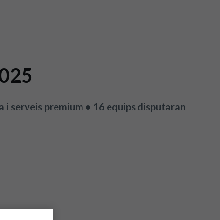
2025
a i serveis premium • 16 equips disputaran