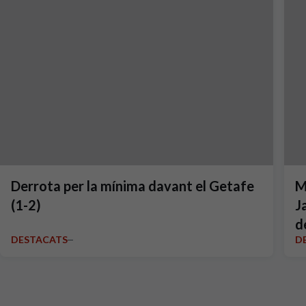
Derrota per la mínima davant el Getafe
M
(1-2)
J
d
DESTACATS
D