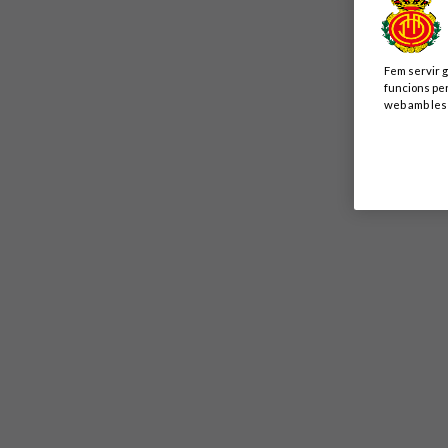
Fem servir g
funcions per
web amb les 