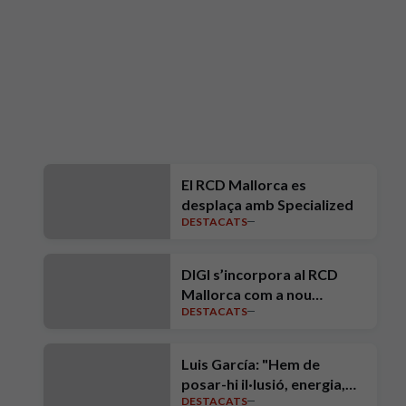
El RCD Mallorca es
desplaça amb Specialized
DESTACATS
DIGI s’incorpora al RCD
Mallorca com a nou
DESTACATS
Patrocinador Oficial
Luis García: "Hem de
posar-hi il·lusió, energia,
DESTACATS
intensitat, ambició i