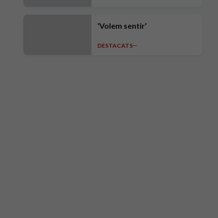
exigència"
‘Volem sentir’
DESTACATS