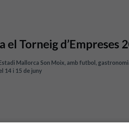
ça el Torneig d’Empreses 
 Estadi Mallorca Son Moix, amb futbol, gastronomi
l 14 i 15 de juny