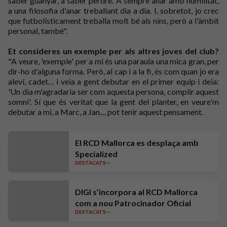
saber guanyar, a saber perdre. A sempre anar amb humilitat,
a una filosofia d'anar treballant dia a dia. I, sobretot, jo crec
que futbolísticament treballa molt bé als nins, però a l'àmbit
personal, també".
Et consideres un exemple per als altres joves del club?
"A veure, 'exemple' per a mi és una paraula una mica gran, per
dir-ho d'alguna forma. Però, al cap i a la fi, és com quan jo era
aleví, cadet… i veia a gent debutar en el primer equip i deia:
'Un dia m'agradaria ser com aquesta persona, complir aquest
somni'. Sí que és veritat que la gent del planter, en veure'm
debutar a mi, a Marc, a Jan..., pot tenir aquest pensament.
El RCD Mallorca es desplaça amb
Specialized
DESTACATS
DIGI s’incorpora al RCD Mallorca
com a nou Patrocinador Oficial
DESTACATS