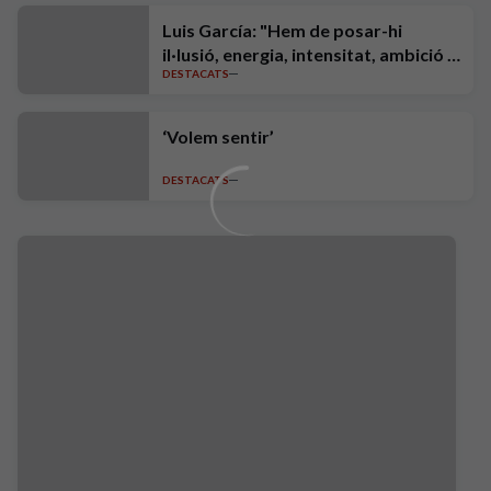
Luis García: "Hem de posar-hi
il·lusió, energia, intensitat, ambició i
DESTACATS
exigència"
‘Volem sentir’
DESTACATS