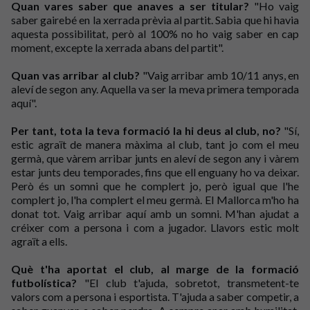
Quan vares saber que anaves a ser titular?
"Ho vaig
saber gairebé en la xerrada prèvia al partit. Sabia que hi havia
aquesta possibilitat, però al 100% no ho vaig saber en cap
moment, excepte la xerrada abans del partit".
Quan vas arribar al club?
"Vaig arribar amb 10/11 anys, en
aleví de segon any. Aquella va ser la meva primera temporada
aquí".
Per tant, tota la teva formació la hi deus al club, no?
"Sí,
estic agraït de manera màxima al club, tant jo com el meu
germà, que vàrem arribar junts en aleví de segon any i vàrem
estar junts deu temporades, fins que ell enguany ho va deixar.
Però és un somni que he complert jo, però igual que l'he
complert jo, l'ha complert el meu germà. El Mallorca m'ho ha
donat tot. Vaig arribar aquí amb un somni. M'han ajudat a
créixer com a persona i com a jugador. Llavors estic molt
agraït a ells.
Què t'ha aportat el club, al marge de la formació
futbolística?
"El club t'ajuda, sobretot, transmetent-te
valors com a persona i esportista. T'ajuda a saber competir, a